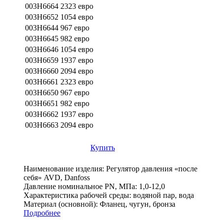
003H6664
2323 евро
003H6652
1054 евро
003H6644
967 евро
003H6645
982 евро
003H6646
1054 евро
003H6659
1937 евро
003H6660
2094 евро
003H6661
2323 евро
003H6650
967 евро
003H6651
982 евро
003H6662
1937 евро
003H6663
2094 евро
Купить
Наименование изделия:
Регулятор давления «после
себя» AVD, Danfoss
Давление номинальное PN, МПа:
1,0-12,0
Характеристика рабочей среды:
водяной пар, вода
Материал (основной):
Фланец, чугун, бронза
Подробнее