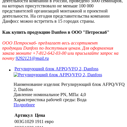
деятельности компании в России, проведено 5000 семинаров,
на которых присутствовало не меньше 100 000
представителей организаций монтажной и проектной
деятельности. На сегодня представительства компании
Данфосс можно встретить в 15 городах страны.
Как купить продукцию Danfoss в ООО "Петроснаб"
ООО Петроснаб- предлагает весь ассортимент
продукции Danfoss по доступным ценам.
Для оформления
заказа звоните +7-812-642-03-00 или присылайте запрос на
почту
9292121@mail.ru
Регулирующий блок AFPQ/VFQ 2, Danfoss
Наименование изделия:
Регулирующий блок AFPQ/VFQ
2, Danfoss
Давление номинальное PN, МПа:
4,0
Характеристика рабочей среды:
Вода
Подробнее
Артикул
Цена
003G1029
1911 евро