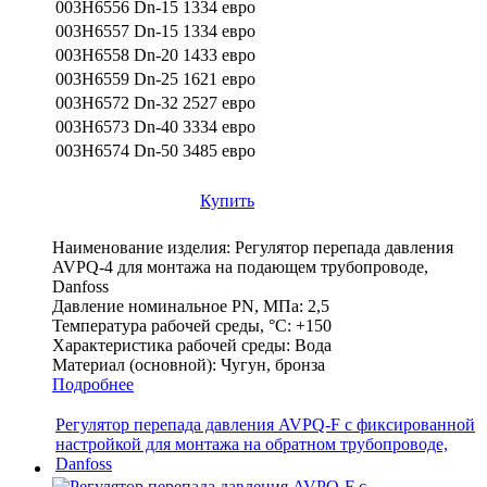
003H6556 Dn-15
1334 евро
003H6557 Dn-15
1334 евро
003H6558 Dn-20
1433 евро
003H6559 Dn-25
1621 евро
003H6572 Dn-32
2527 евро
003H6573 Dn-40
3334 евро
003H6574 Dn-50
3485 евро
Купить
Наименование изделия:
Регулятор перепада давления
AVPQ-4 для монтажа на подающем трубопроводе,
Danfoss
Давление номинальное PN, МПа:
2,5
Температура рабочей среды, °С:
+150
Характеристика рабочей среды:
Вода
Материал (основной):
Чугун, бронза
Подробнее
Регулятор перепада давления AVPQ-F c фиксированной
настройкой для монтажа на обратном трубопроводе,
Danfoss