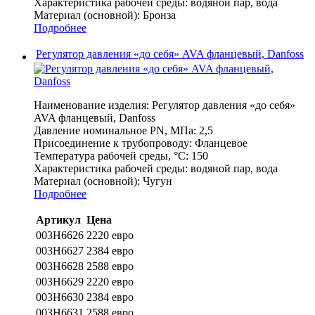
Характеристика рабочей среды:
водяной пар, вода
Материал (основной):
Бронза
Подробнее
Регулятор давления «до себя» AVA фланцевый, Danfoss
Наименование изделия:
Регулятор давления «до себя»
AVA фланцевый, Danfoss
Давление номинальное PN, МПа:
2,5
Присоединение к трубопроводу:
Фланцевое
Температура рабочей среды, °С:
150
Характеристика рабочей среды:
водяной пар, вода
Материал (основной):
Чугун
Подробнее
Артикул
Цена
003H6626
2220 евро
003H6627
2384 евро
003H6628
2588 евро
003H6629
2220 евро
003H6630
2384 евро
003H6631
2588 евро