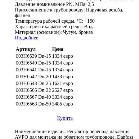
Давление номинальное PN, МПа:
2,5
Присоединение к трубопроводу:
Наружная резьба,
фланец
Температура рабочей среды, °С:
+150
Характеристика рабочей среды:
Вода
Материал (основной):
Чугун, бронза
Подробнее
Артикул
Цена
003H6539 Dn-15
1334 евро
003H6540 Dn-15
1334 евро
003H6541 Dn-15
1334 евро
003H6542 Dn-20
1433 евро
003H6543 Dn-25
1621 евро
003H6566 Dn-32
2527 евро
003H6567 Dn-40
3334 евро
003H6568 Dn-50
3485 евро
Купить
Наименование изделия:
Регулятор перепада давления
AVPQ для монтажа на обратном трубопроводе, Danfoss