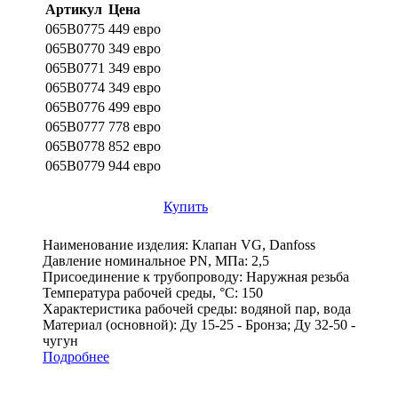
Артикул
Цена
065B0775
449 евро
065B0770
349 евро
065B0771
349 евро
065B0774
349 евро
065B0776
499 евро
065B0777
778 евро
065B0778
852 евро
065B0779
944 евро
Купить
Наименование изделия:
Клапан VG, Danfoss
Давление номинальное PN, МПа:
2,5
Присоединение к трубопроводу:
Наружная резьба
Температура рабочей среды, °С:
150
Характеристика рабочей среды:
водяной пар, вода
Материал (основной):
Ду 15-25 - Бронза; Ду 32-50 -
чугун
Подробнее