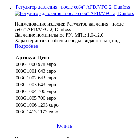
Регулятор давления "после себя" AFD/VFG 2, Danfoss
Наименование изделия:
Регулятор давления "после
себя" AFD/VFG 2, Danfoss
Давление номинальное PN, МПа:
1,0-12,0
Характеристика рабочей среды:
водяной пар, вода
Подробнее
Артикул
Цена
003G1000
978 евро
003G1001
643 евро
003G1002
643 евро
003G1003
643 евро
003G1004
706 евро
003G1005
706 евро
003G1006
1293 евро
003G1413
1173 евро
Купить