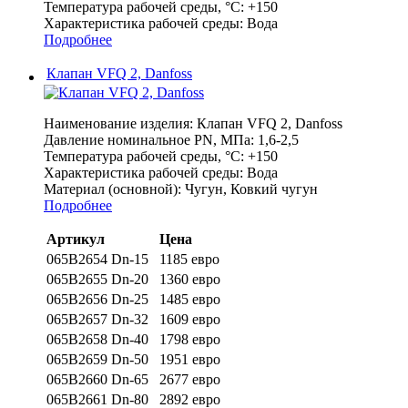
Температура рабочей среды, °С:
+150
Характеристика рабочей среды:
Вода
Подробнее
Клапан VFQ 2, Danfoss
Наименование изделия:
Клапан VFQ 2, Danfoss
Давление номинальное PN, МПа:
1,6-2,5
Температура рабочей среды, °С:
+150
Характеристика рабочей среды:
Вода
Материал (основной):
Чугун, Ковкий чугун
Подробнее
Артикул
Цена
065B2654 Dn-15
1185 евро
065B2655 Dn-20
1360 евро
065B2656 Dn-25
1485 евро
065B2657 Dn-32
1609 евро
065B2658 Dn-40
1798 евро
065B2659 Dn-50
1951 евро
065B2660 Dn-65
2677 евро
065B2661 Dn-80
2892 евро