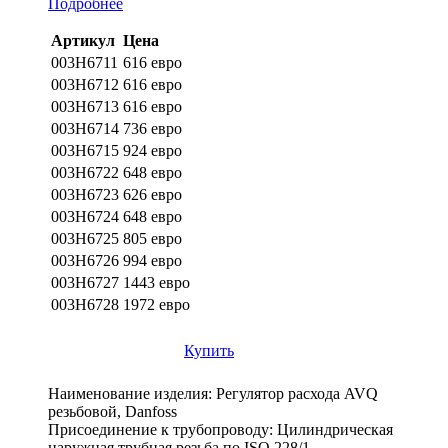
Подробнее
Артикул
Цена
003H6711
616 евро
003H6712
616 евро
003H6713
616 евро
003H6714
736 евро
003H6715
924 евро
003H6722
648 евро
003H6723
626 евро
003H6724
648 евро
003H6725
805 евро
003H6726
994 евро
003H6727
1443 евро
003H6728
1972 евро
Купить
Наименование изделия:
Регулятор расхода AVQ
резьбовой, Danfoss
Присоединение к трубопроводу:
Цилиндрическая
наружная трубная резьба по ISO 228/1