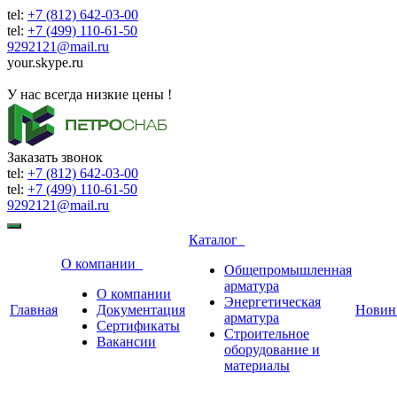
tel:
+7 (812) 642-03-00
tel:
+7 (499) 110-61-50
9292121@mail.ru
your.skype.ru
9292121@mail.ru
У нас всегда низкие цены !
Заказать звонок
tel:
+7 (812) 642-03-00
tel:
+7 (499) 110-61-50
9292121@mail.ru
Каталог
О компании
Общепромышленная
арматура
О компании
Энергетическая
Главная
Документация
Новин
арматура
Сертификаты
Строительное
Вакансии
оборудование и
материалы