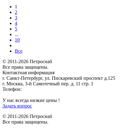
1
2
3
4
5
...
10
Все
© 2011-2026 Петроснаб
Все права защищены.
Контактная информация
г. Санкт-Петербург, ул. Пискаревский проспект д.125
г. Москва, 3-й Самотечный пер. д. 11 стр. 1
Телефон:
+7 (812) 642-03-00
9292121@mail.ru
У нас всегда низкие цены !
Задать вопрос
© 2011-2026 Петроснаб
Все права защищены.
Данный веб-сайт использует cookies и похожие технологии для
X
улучшения работы и эффективности сайта. Для того чтобы узнать