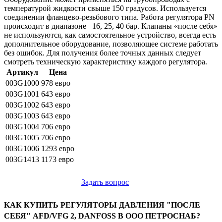
температурой жидкости свыше 150 градусов. Используется
соединении фланцево-резьбового типа. Работа регулятора PN
происходит в диапазоне– 16, 25, 40 бар. Клапаны «после себя»
не используются, как самостоятельное устройство, всегда есть
дополнительное оборудование, позволяющее системе работать
без ошибок. Для получения более точных данных следует
смотреть техническую характеристику каждого регулятора.
Артикул
Цена
003G1000
978 евро
003G1001
643 евро
003G1002
643 евро
003G1003
643 евро
003G1004
706 евро
003G1005
706 евро
003G1006
1293 евро
003G1413
1173 евро
Задать вопрос
KАК КУПИТЬ РЕГУЛЯТОРЫ ДАВЛЕНИЯ "ПОСЛЕ
СЕБЯ" AFD/VFG 2, DANFOSS В ООО ПЕТРОСНАБ?