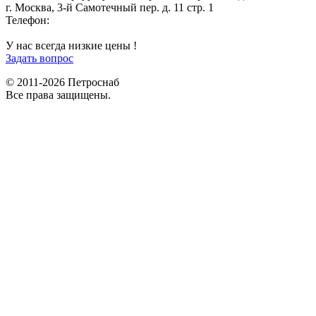
г. Москва, 3-й Самотечный пер. д. 11 стр. 1
Телефон:
+7 (812) 642-03-00
9292121@mail.ru
У нас всегда низкие цены !
Задать вопрос
© 2011-2026 Петроснаб
Все права защищены.
Данный веб-сайт использует cookies и похожие технологии для
X
улучшения работы и эффективности сайта. Для того чтобы узнать
больше об использовании cookies на данном веб-сайте, прочтите
Политику использования файлов Cookie
и похожих технологий.
Используя данный веб-сайт, Вы соглашаетесь с тем, что мы сохраняем
и используем cookies на Вашем устройстве и пользуемся похожими
технологиями для улучшения пользования данным сайтом.