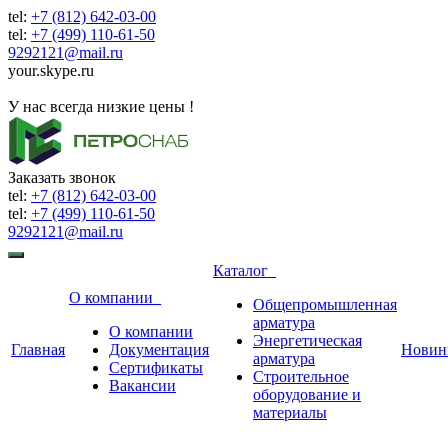
tel:
+7 (812) 642-03-00
tel:
+7 (499) 110-61-50
9292121@mail.ru
your.skype.ru
9292121@mail.ru
У нас всегда низкие цены !
Заказать звонок
tel:
+7 (812) 642-03-00
tel:
+7 (499) 110-61-50
9292121@mail.ru
Каталог
О компании
Общепромышленная
арматура
О компании
Энергетическая
Главная
Документация
Новин
арматура
Сертификаты
Строительное
Вакансии
оборудование и
материалы