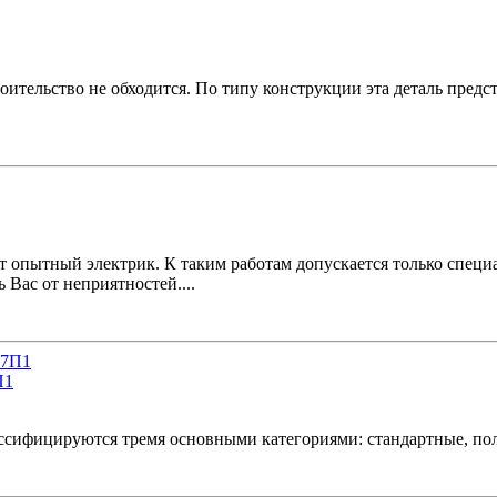
роительство не обходится. По типу конструкции эта деталь пре
т опытный электрик. К таким работам допускается только специ
Вас от неприятностей....
П1
лассифицируются тремя основными категориями: стандартные, п