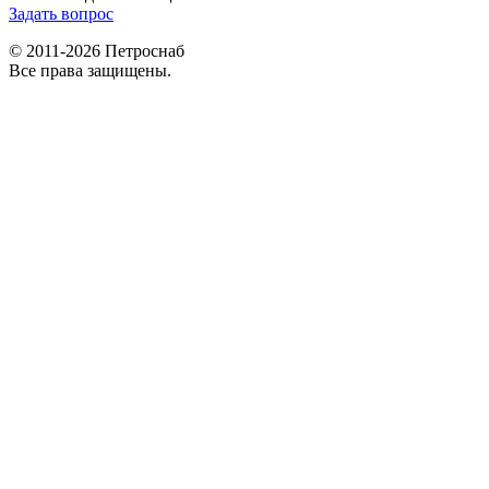
Задать вопрос
© 2011-2026 Петроснаб
Все права защищены.
Данный веб-сайт использует cookies и похожие технологии для
X
улучшения работы и эффективности сайта. Для того чтобы узнать
больше об использовании cookies на данном веб-сайте, прочтите
Политику использования файлов Cookie
и похожих технологий.
Используя данный веб-сайт, Вы соглашаетесь с тем, что мы сохраняем
и используем cookies на Вашем устройстве и пользуемся похожими
технологиями для улучшения пользования данным сайтом.