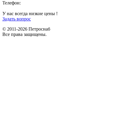
Телефон:
+7 (812) 642-03-00
9292121@mail.ru
У нас всегда низкие цены !
Задать вопрос
© 2011-2026 Петроснаб
Все права защищены.
Данный веб-сайт использует cookies и похожие технологии для
X
улучшения работы и эффективности сайта. Для того чтобы узнать
больше об использовании cookies на данном веб-сайте, прочтите
Политику использования файлов Cookie
и похожих технологий.
Используя данный веб-сайт, Вы соглашаетесь с тем, что мы сохраняем
и используем cookies на Вашем устройстве и пользуемся похожими
технологиями для улучшения пользования данным сайтом.