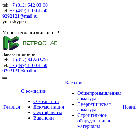
tel:
+7 (812) 642-03-00
tel:
+7 (499) 110-61-50
9292121@mail.ru
your.skype.ru
9292121@mail.ru
У нас всегда низкие цены !
Заказать звонок
tel:
+7 (812) 642-03-00
tel:
+7 (499) 110-61-50
9292121@mail.ru
Каталог
О компании
Общепромышленная
арматура
О компании
Энергетическая
Главная
Документация
Новин
арматура
Сертификаты
Строительное
Вакансии
оборудование и
материалы