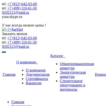
tel:
+7 (812) 642-03-00
tel:
+7 (499) 110-61-50
9292121@mail.ru
your.skype.ru
9292121@mail.ru
У нас всегда низкие цены !
Заказать звонок
tel:
+7 (812) 642-03-00
tel:
+7 (499) 110-61-50
9292121@mail.ru
Каталог
О компании
Общепромышленная
арматура
О компании
Энергетическая
Главная
Документация
Новин
арматура
Сертификаты
Строительное
Вакансии
оборудование и
материалы
Главная