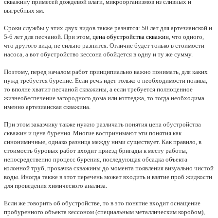
скважину примесей дождевой влаги, микроорганизмов из сливных и
выгребных ям.
Сроки службы у этих двух видов также разнятся: 50 лет для артезианской и
5-6 лет для песчаной. При этом,
цена обустройства скважин
, что одного,
что другого вида, не сильно разнится. Отличие будет только в стоимости
насоса, а вот обустройство кессона обойдется в одну и ту же сумму.
Поэтому, перед началом работ принципиально важно понимать, для каких
нужд требуется бурение. Если речь идет только о необходимости полива,
то вполне хватит песчаной скважины, а если требуется полноценное
жизнеобеспечение загородного дома или коттеджа, то тогда необходима
именно артезианская скважина.
При этом заказчику также нужно различать понятия цена обустройства
скважин и цена бурения. Многие воспринимают эти понятия как
синонимичные, однако разница между ними существует. Как правило, в
стоимость буровых работ входит приезд бригады к месту работы,
непосредственно процесс бурения, последующая обсадка объекта
колонной труб, прокачка скважины до момента появления визуально чистой
воды. Иногда также в этот перечень может входить и взятие проб жидкости
для проведения химического анализа.
Если же говорить об обустройстве, то в это понятие входит оснащение
пробуренного объекта кессоном (специальным металлическим коробом),