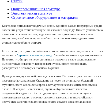
Статьи
Общепромышленная арматура
Энергетическая арматура
Строительное оборудование и материалы
Как только приближается дачный сезон, одной из самых популярных среди
населения услуг становится бурение скважин под воду. Ничего удивительно
в таком положении дел нет, ведь именно с наступлением весны и лета
вопрос водоснабжения приусадебного участка или загородного дома
становится особенно острым.
Естественно, сегодня очень большое число компаний и подрядчиков готовы
выполнить
бурение скважин под воду
: было бы желание и деньги заказчика.
Поэтому, чтобы зря не переплачивать и получить в свое распоряжение
именно такую скважину, которая вам нужна, стоит попробовать
разобраться в некоторых нюансах бурения.
Прежде всего, нужно выбрать вид скважины. По сути их два: на песок и на
известняк (артезианская). Скважина на песок не отличается большой
глубиной, всего около 20 метров, а вот артезианская значительно глубже –
около 100 метров. Естественно, глубина обуславливает качество
получаемой жидкости. Влагосодержащие горизонты, залегающие в
известняковых слоях, отличаются своим качеством и чистотой, а вот
неглубокое залегание водоносных песков создает риск попадания в