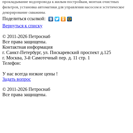
прокладывание водопровода к жилым постройкам, монтаж очистных
фильтров, установка автоматики для управления насосом и эстетическое
декорирование скважины.
Поделиться ссылкой:
Вернуться к списку
© 2011-2026 Петроснаб
Все права защищены.
Контактная информация
г. Санкт-Петербург, ул. Пискаревский проспект д.125
г. Москва, 3-й Самотечный пер. д. 11 стр. 1
Телефон:
+7 (812) 642-03-00
9292121@mail.ru
У нас всегда низкие цены !
Задать вопрос
© 2011-2026 Петроснаб
Все права защищены.
Данный веб-сайт использует cookies и похожие технологии для
X
улучшения работы и эффективности сайта. Для того чтобы узнать
больше об использовании cookies на данном веб-сайте, прочтите
Политику использования файлов Cookie
и похожих технологий.
Используя данный веб-сайт, Вы соглашаетесь с тем, что мы сохраняем
и используем cookies на Вашем устройстве и пользуемся похожими
технологиями для улучшения пользования данным сайтом.