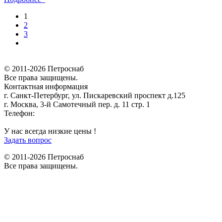
1
2
3
© 2011-2026 Петроснаб
Все права защищены.
Контактная информация
г. Санкт-Петербург, ул. Пискаревский проспект д.125
г. Москва, 3-й Самотечный пер. д. 11 стр. 1
Телефон:
+7 (812) 642-03-00
9292121@mail.ru
У нас всегда низкие цены !
Задать вопрос
© 2011-2026 Петроснаб
Все права защищены.
Данный веб-сайт использует cookies и похожие технологии для
X
улучшения работы и эффективности сайта. Для того чтобы узнать
больше об использовании cookies на данном веб-сайте, прочтите
Политику использования файлов Cookie
и похожих технологий.
Используя данный веб-сайт, Вы соглашаетесь с тем, что мы сохраняем
и используем cookies на Вашем устройстве и пользуемся похожими