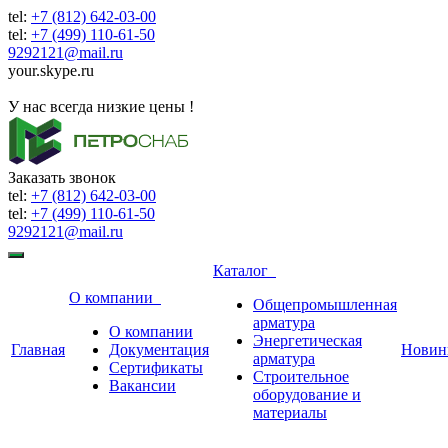
tel:
+7 (812) 642-03-00
tel:
+7 (499) 110-61-50
9292121@mail.ru
your.skype.ru
9292121@mail.ru
У нас всегда низкие цены !
Заказать звонок
tel:
+7 (812) 642-03-00
tel:
+7 (499) 110-61-50
9292121@mail.ru
Каталог
О компании
Общепромышленная
арматура
О компании
Энергетическая
Главная
Документация
Новин
арматура
Сертификаты
Строительное
Вакансии
оборудование и
материалы