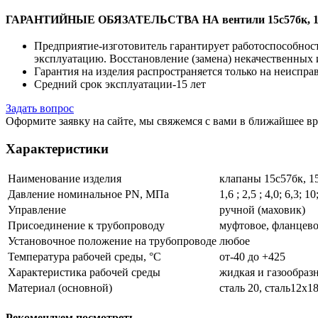
ГАРАНТИЙНЫЕ ОБЯЗАТЕЛЬСТВА НА вентили 15с57бк, 1
Предприятие-изготовитель гарантирует работоспособность
эксплуатацию. Восстановление (замена) некачественных 
Гарантия на изделия распространяется только на неиспра
Средний срок эксплуатации-15 лет
Задать вопрос
Оформите заявку на сайте, мы свяжемся с вами в ближайшее в
Характеристики
Наименование изделия
клапаны 15с57бк, 1
Давление номинальное PN, МПа
1,6 ; 2,5 ; 4,0; 6,3; 1
Управление
ручной (маховик)
Присоединение к трубопроводу
муфтовое, фланцево
Установочное положение на трубопроводе
любое
Температура рабочей среды, °С
от-40 до +425
Характеристика рабочей среды
жидкая и газообразн
Материал (основной)
сталь 20, сталь12х18
Рекомендуем посмотреть