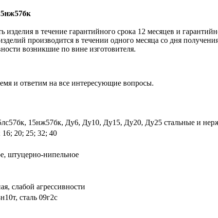
5нж57бк
 изделия в течение гарантийного срока 12 месяцев и гарантийн
изделий производится в течении одного месяца со дня получения
вности возникшие по вине изготовителя.
ремя и ответим на все интересующие вопросы.
5лс57бк, 15нж57бк, Ду6, Ду10, Ду15, Ду20, Ду25 стальные и не
0; 16; 20; 25; 32; 40
е, штуцерно-нипельное
ая, слабой агрессивности
н10т, сталь 09г2с