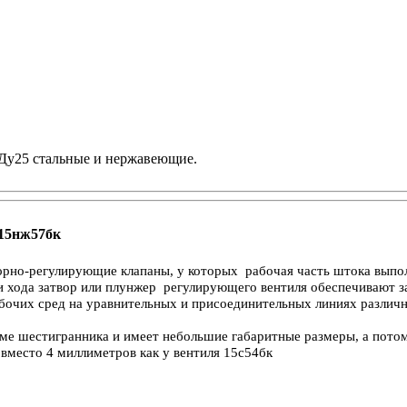
, Ду25 стальные и нержавеющие.
 15нж57бк
порно-регулирующие клапаны, у которых
рабочая часть штока выпол
и хода затвор или плунжер регулирующего вентиля обеспечивают з
рабочих сред на уравнительных и присоединительных линиях разл
е шестигранника и имеет небольшие габаритные размеры, а потом
 вместо 4 миллиметров как у вентиля 15с54бк