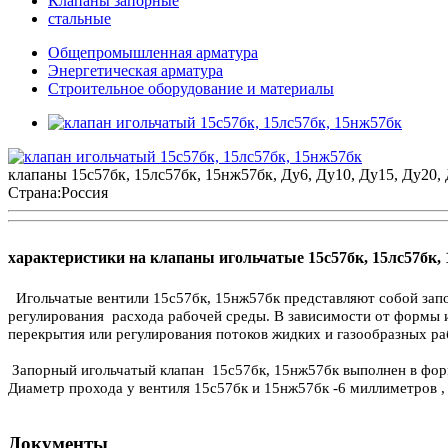
Клапаны запорные
стальные
Общепромышленная арматура
Энергетическая арматура
Строительное оборудование и материалы
клапаны 15с57бк, 15лс57бк, 15нж57бк, Ду6, Ду10, Ду15, Ду20
Страна:
Россия
характеристики на клапаны игольчатые 15с57бк, 15лс57бк,
Игольчатые вентили 15с57бк, 15нж57бк представляют собой за
регулирования расхода рабочей среды. В зависимости от формы 
перекрытия или регулирования потоков жидких и газообразных 
Запорный игольчатый клапан 15с57бк, 15нж57бк выполнен в форм
Диаметр прохода у вентиля 15с57бк и 15нж57бк -6 миллиметров ,
Документы