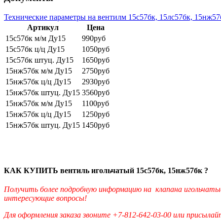
Технические параметры на вентилм 15с57бк, 15лс57бк, 15нж57
Артикул
Цена
15с57бк м/м Ду15
990руб
15с57бк ц/ц Ду15
1050руб
15с57бк штуц. Ду15
1650руб
15нж57бк м/м Ду15
2750руб
15нж57бк ц/ц Ду15
2930руб
15нж57бк штуц. Ду15
3560руб
15нж57бк м/м Ду15
1100руб
15нж57бк ц/ц Ду15
1250руб
15нж57бк штуц. Ду15
1450руб
КАК КУПИТЬ вентиль игольчатый 15с57бк, 15нж57бк ?
Получить более подробную информацию на клапана игольчатые 
интересующие вопросы!
Для оформления заказа звоните +7-812-642-03-00 или присылай