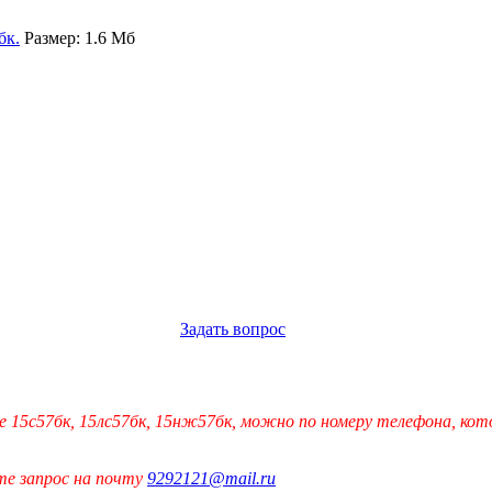
бк.
Размер: 1.6 Мб
Задать вопрос
15с57бк, 15лс57бк, 15нж57бк, можно по номеру телефона, кото
те запрос на почту
9292121@mail.ru