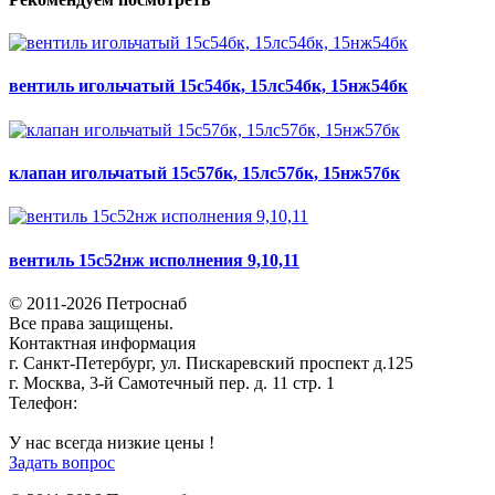
вентиль игольчатый 15с54бк, 15лс54бк, 15нж54бк
клапан игольчатый 15с57бк, 15лс57бк, 15нж57бк
вентиль 15с52нж исполнения 9,10,11
© 2011-2026 Петроснаб
Все права защищены.
Контактная информация
г. Санкт-Петербург, ул. Пискаревский проспект д.125
г. Москва, 3-й Самотечный пер. д. 11 стр. 1
Телефон:
+7 (812) 642-03-00
9292121@mail.ru
У нас всегда низкие цены !
Задать вопрос