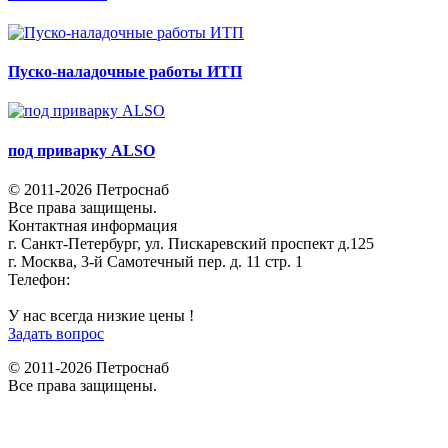
Пуско-наладочные работы ИТП
под приварку ALSO
© 2011-2026 Петроснаб
Все права защищены.
Контактная информация
г. Санкт-Петербург, ул. Пискаревский проспект д.125
г. Москва, 3-й Самотечный пер. д. 11 стр. 1
Телефон:
+7 (812) 642-03-00
9292121@mail.ru
У нас всегда низкие цены !
Задать вопрос
© 2011-2026 Петроснаб
Все права защищены.
Данный веб-сайт использует cookies и похожие технологии для
X
улучшения работы и эффективности сайта. Для того чтобы узнать
больше об использовании cookies на данном веб-сайте, прочтите