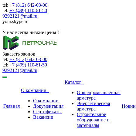
tel:
+7 (812) 642-03-00
tel:
+7 (499) 110-61-50
9292121@mail.ru
your.skype.ru
9292121@mail.ru
У нас всегда низкие цены !
Заказать звонок
tel:
+7 (812) 642-03-00
tel:
+7 (499) 110-61-50
9292121@mail.ru
Каталог
О компании
Общепромышленная
арматура
О компании
Энергетическая
Главная
Документация
Новин
арматура
Сертификаты
Строительное
Вакансии
оборудование и
материалы