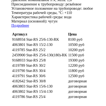
Присоединение к трубопроводу:
резьбовое
Установочное положение на трубопроводе:
любое
Температура рабочей среды, °С:
+110
Характеристика рабочей среды:
вода
Материал (основной):
чугун
Подробнее
Артикул
Цена
9168934 Star-RS 25/6-130-RK
8100 руб
4063801 Star-RS 15/2-130
10500 руб
4119785 Star-RS 25/2
10200 руб
2459900 Star-RS 25/6-130(180)-RK
11500 руб
9168933 Star-RS 25/8
19300 руб
4119789 Star-RS 30/2
12200 руб
4119790 Star-RS 30/4
11800 руб
4119791 Star-RS 30/6
12500 руб
4182642 Star-RS 30/8
договорная
4063803 Star-RS 15/6-130
договорная
4063802 Star-RS 15/4-130
договорная
4119786 Star-RS 25/4
договорная