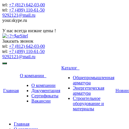
tel:
+7 (812) 642-03-00
tel:
+7 (499) 110-61-50
9292121@mail.ru
your.skype.ru
9292121@mail.ru
У нас всегда низкие цены !
Заказать звонок
tel:
+7 (812) 642-03-00
tel:
+7 (499) 110-61-50
9292121@mail.ru
Каталог
О компании
Общепромышленная
арматура
О компании
Энергетическая
Главная
Документация
Новин
арматура
Сертификаты
Строительное
Вакансии
оборудование и
материалы
Главная