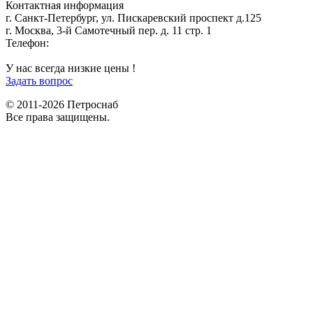
Контактная информация
г. Санкт-Петербург, ул. Пискаревский проспект д.125
г. Москва, 3-й Самотечный пер. д. 11 стр. 1
Телефон:
+7 (812) 642-03-00
9292121@mail.ru
У нас всегда низкие цены !
Задать вопрос
© 2011-2026 Петроснаб
Все права защищены.
Данный веб-сайт использует cookies и похожие технологии для
X
улучшения работы и эффективности сайта. Для того чтобы узнать
больше об использовании cookies на данном веб-сайте, прочтите
Политику использования файлов Cookie
и похожих технологий.
Используя данный веб-сайт, Вы соглашаетесь с тем, что мы сохраняем
и используем cookies на Вашем устройстве и пользуемся похожими
технологиями для улучшения пользования данным сайтом.