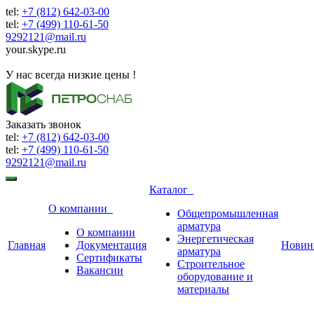
tel:
+7 (812) 642-03-00
tel:
+7 (499) 110-61-50
9292121@mail.ru
your.skype.ru
9292121@mail.ru
У нас всегда низкие цены !
Заказать звонок
tel:
+7 (812) 642-03-00
tel:
+7 (499) 110-61-50
9292121@mail.ru
Каталог
О компании
Общепромышленная
арматура
О компании
Энергетическая
Главная
Документация
Новин
арматура
Сертификаты
Строительное
Вакансии
оборудование и
материалы