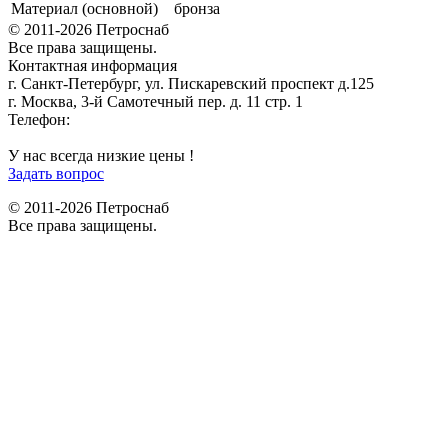
Материал (основной)
бронза
© 2011-2026 Петроснаб
Все права защищены.
Контактная информация
г. Санкт-Петербург, ул. Пискаревский проспект д.125
г. Москва, 3-й Самотечный пер. д. 11 стр. 1
Телефон:
+7 (812) 642-03-00
9292121@mail.ru
У нас всегда низкие цены !
Задать вопрос
© 2011-2026 Петроснаб
Все права защищены.
Данный веб-сайт использует cookies и похожие технологии для
X
улучшения работы и эффективности сайта. Для того чтобы узнать
больше об использовании cookies на данном веб-сайте, прочтите
Политику использования файлов Cookie
и похожих технологий.
Используя данный веб-сайт, Вы соглашаетесь с тем, что мы сохраняем
и используем cookies на Вашем устройстве и пользуемся похожими
технологиями для улучшения пользования данным сайтом.