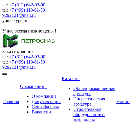
tel:
+7 (812) 642-03-00
tel:
+7 (499) 110-61-50
9292121@mail.ru
your.skype.ru
9292121@mail.ru
У нас всегда низкие цены !
Заказать звонок
tel:
+7 (812) 642-03-00
tel:
+7 (499) 110-61-50
9292121@mail.ru
Каталог
О компании
Общепромышленная
арматура
О компании
Энергетическая
Главная
Документация
Новин
арматура
Сертификаты
Строительное
Вакансии
оборудование и
материалы