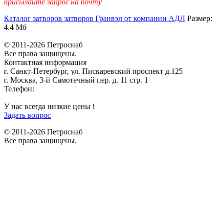
присылайте запрос на почту
Каталог затворов затворов Гранвэл от компании АДЛ
Размер:
4.4 Мб
© 2011-2026 Петроснаб
Все права защищены.
Контактная информация
г. Санкт-Петербург, ул. Пискаревский проспект д.125
г. Москва, 3-й Самотечный пер. д. 11 стр. 1
Телефон:
+7 (812) 642-03-00
9292121@mail.ru
У нас всегда низкие цены !
Задать вопрос
© 2011-2026 Петроснаб
Все права защищены.
Данный веб-сайт использует cookies и похожие технологии для
X
улучшения работы и эффективности сайта. Для того чтобы узнать
больше об использовании cookies на данном веб-сайте, прочтите
Политику использования файлов Cookie
и похожих технологий.
Используя данный веб-сайт, Вы соглашаетесь с тем, что мы сохраняем
и используем cookies на Вашем устройстве и пользуемся похожими
технологиями для улучшения пользования данным сайтом.