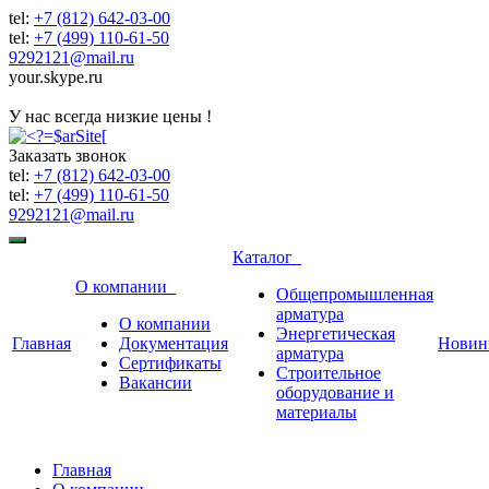
tel:
+7 (812) 642-03-00
tel:
+7 (499) 110-61-50
9292121@mail.ru
your.skype.ru
9292121@mail.ru
У нас всегда низкие цены !
Заказать звонок
tel:
+7 (812) 642-03-00
tel:
+7 (499) 110-61-50
9292121@mail.ru
Каталог
О компании
Общепромышленная
арматура
О компании
Энергетическая
Главная
Документация
Новин
арматура
Сертификаты
Строительное
Вакансии
оборудование и
материалы
Главная