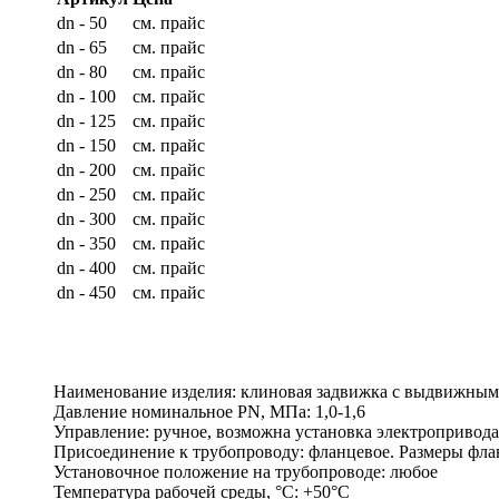
dn - 50
см. прайс
dn - 65
см. прайс
dn - 80
см. прайс
dn - 100
см. прайс
dn - 125
см. прайс
dn - 150
см. прайс
dn - 200
см. прайс
dn - 250
см. прайс
dn - 300
см. прайс
dn - 350
см. прайс
dn - 400
см. прайс
dn - 450
см. прайс
Наименование изделия:
клиновая задвижка c выдвижн
Давление номинальное PN, МПа:
1,0-1,6
Управление:
ручное, возможна установка электроприво
Присоединение к трубопроводу:
фланцевое. Размеры флан
Установочное положение на трубопроводе:
любое
Температура рабочей среды, °С:
+50°C