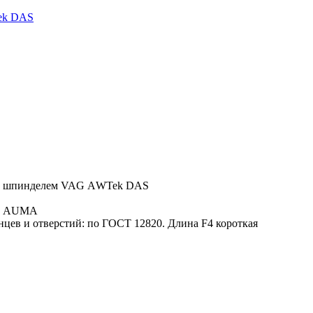
ek DAS
ым шпинделем VAG АWTek DAS
да AUMA
цев и отверстий: по ГОСТ 12820. Длина F4 короткая