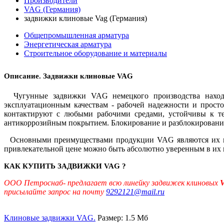
Производители
VAG (Германия)
задвижки клиновые Vag (Германия)
Общепромышленная арматура
Энергетическая арматура
Строительное оборудование и материалы
Описание. Задвижки клиновые VAG
Чугунные задвижки VAG немецкого производства наход
эксплуатационным качествам - рабочей надежности и прост
контактируют с любыми рабочими средами, устойчивы к т
антикоррозийным покрытием. Блокирование и разблокирование
Основными преимуществами продукции VAG являются их комп
привлекательной цене можно быть абсолютно уверенным в их 
КАК КУПИТЬ ЗАДВИЖКИ VAG ?
ООО Петроснаб- предлагает вcю линейку задвижек клиновых
присылайте запрос на почту
9292121@mail.ru
Клиновые задвижки VAG.
Размер: 1.5 Мб