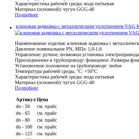
Характеристика рабочей среды:
вода питьевая
Материал (основной):
чугун GGG-40
Подробнее
клиновая задвижка с металлическим уплотнением VAG 
Наименование изделия:
клиновая задвижка с металличе
Давление номинальное PN, МПа:
1,0-1,6
Управление:
ручное, возможна установка электроприво
Присоединение к трубопроводу:
фланцевое. Размеры флан
Установочное положение на трубопроводе:
любое
Температура рабочей среды, °С:
+50°C
Характеристика рабочей среды:
вода питьевая
Материал (основной):
чугун GGG-40
Подробнее
Артикул
Цена
dn - 50
см. прайс
dn - 65
см. прайс
dn - 80
см. прайс
dn - 100
см. прайс
dn - 125
см. прайс