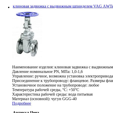
клиновая задвижка c выдвижным шпинделем VAG АWT
Наименование изделия:
клиновая задвижка c выдвижн
Давление номинальное PN, МПа:
1,0-1,6
Управление:
ручное, возможна установка электроприво
Присоединение к трубопроводу:
фланцевое. Размеры флан
Установочное положение на трубопроводе:
любое
Температура рабочей среды, °С:
+50°C
Характеристика рабочей среды:
вода питьевая
Материал (основной):
чугун GGG-40
Подробнее
Артикул
Цена