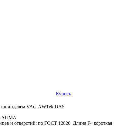
Купить
ым шпинделем VAG АWTek DAS
да AUMA
цев и отверстий: по ГОСТ 12820. Длина F4 короткая