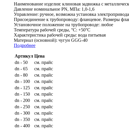
Наименование изделия:
клиновая задвижка с металличе
Давление номинальное PN, МПа:
1,0-1,6
Управление:
ручное, возможна установка электроприво
Присоединение к трубопроводу:
фланцевое. Размеры флан
Установочное положение на трубопроводе:
любое
Температура рабочей среды, °С:
+50°C
Характеристика рабочей среды:
вода питьевая
Материал (основной):
чугун GGG-40
Подробнее
Артикул
Цена
dn - 50
см. прайс
dn - 65
см. прайс
dn - 80
см. прайс
dn - 100
см. прайс
dn - 125
см. прайс
dn - 150
см. прайс
dn - 200
см. прайс
dn - 250
см. прайс
dn - 300
см. прайс
dn - 350
см. прайс
dn - 400
см. прайс