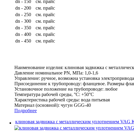
dn - 150
см. прайс
dn - 200
см. прайс
dn - 250
см. прайс
dn - 300
см. прайс
dn - 350
см. прайс
dn - 400
см. прайс
dn - 450
см. прайс
Наименование изделия:
клиновая задвижка с металличе
Давление номинальное PN, МПа:
1,0-1,6
Управление:
ручное, возможна установка электроприво
Присоединение к трубопроводу:
фланцевое. Размеры флан
Установочное положение на трубопроводе:
любое
Температура рабочей среды, °С:
+50°C
Характеристика рабочей среды:
вода питьевая
Материал (основной):
чугун GGG-40
Подробнее
клиновая задвижка с металлическим уплотнением VAG