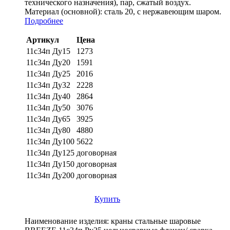
технического назначения), пар, сжатый воздух.
Материал (основной):
сталь 20, с нержавеющим шаром.
Подробнее
Артикул
Цена
11с34п Ду15
1273
11с34п Ду20
1591
11с34п Ду25
2016
11с34п Ду32
2228
11с34п Ду40
2864
11с34п Ду50
3076
11с34п Ду65
3925
11с34п Ду80
4880
11с34п Ду100
5622
11с34п Ду125
договорная
11с34п Ду150
договорная
11с34п Ду200
договорная
Купить
Наименование изделия:
краны стальные шаровые