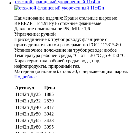
стяжной фланцевый укороченный 11с42п
Наименование изделия:
Краны стальные шаровые
BREEZE 11с42п Ру16 стяжные фланцевые
Давление номинальное PN, МПа:
1,6
Управление:
ручной
Присоединение к трубопроводу:
фланцевое с
присоединительными размерами по ГОСТ 12815-80.
Установочное положение на трубопроводе:
любое
Температура рабочей среды, °С:
от – 30 °С до + 150 °С .
Характеристика рабочей среды:
вода, пар,
нефтепродукты, природный газ.
Материал (основной):
сталь 20, с нержавеющим шаром.
Подробнее
Артикул
Цена
11с42п Ду25
1885
11с42п Ду32
2539
11с42п Ду40
2817
11с42п Ду50
3042
11с42п Ду65
3438
11с42п Ду80
3995