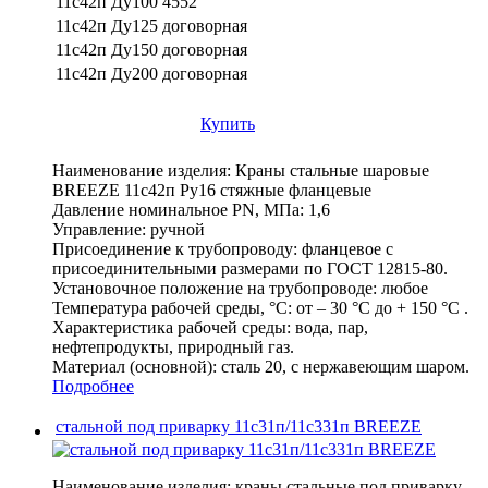
11с42п Ду100
4552
11с42п Ду125
договорная
11с42п Ду150
договорная
11с42п Ду200
договорная
Купить
Наименование изделия:
Краны стальные шаровые
BREEZE 11с42п Ру16 стяжные фланцевые
Давление номинальное PN, МПа:
1,6
Управление:
ручной
Присоединение к трубопроводу:
фланцевое с
присоединительными размерами по ГОСТ 12815-80.
Установочное положение на трубопроводе:
любое
Температура рабочей среды, °С:
от – 30 °С до + 150 °С .
Характеристика рабочей среды:
вода, пар,
нефтепродукты, природный газ.
Материал (основной):
сталь 20, с нержавеющим шаром.
Подробнее
стальной под приварку 11с31п/11с331п BREEZE
Наименование изделия:
краны стальные под приварку