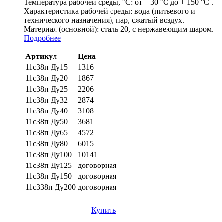
Температура рабочей среды, °С:
от – 30 °С до + 150 °С .
Характеристика рабочей среды:
вода (питьевого и
технического назначения), пар, сжатый воздух.
Материал (основной):
сталь 20, с нержавеющим шаром.
Подробнее
Артикул
Цена
11с38п Ду15
1316
11с38п Ду20
1867
11с38п Ду25
2206
11с38п Ду32
2874
11с38п Ду40
3108
11с38п Ду50
3681
11с38п Ду65
4572
11с38п Ду80
6015
11с38п Ду100
10141
11с38п Ду125
договорная
11с38п Ду150
договорная
11с338п Ду200
договорная
Купить