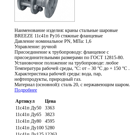
Наименование изделия:
краны стальные шаровые
BREEZE 11с41п Ру16 стяжные фланцевые
Давление номинальное PN, МПа:
1,6
Управление:
ручной
Присоединение к трубопроводу:
фланцевое с
присоединительными размерами по ГОСТ 12815-80.
Установочное положение на трубопроводе:
любое
Температура рабочей среды, °С:
от – 30 °С до + 150 °С .
Характеристика рабочей среды:
вода, пар,
нефтепродукты, природный газ.
Материал (основной):
сталь 20, с нержавеющим шаром.
Подробнее
Артикул
Цена
11с41п Ду50
3363
11с41п Ду65
3823
11с41п Ду80
4595
11с41п Ду100
5280
11с41п Ду125
12263