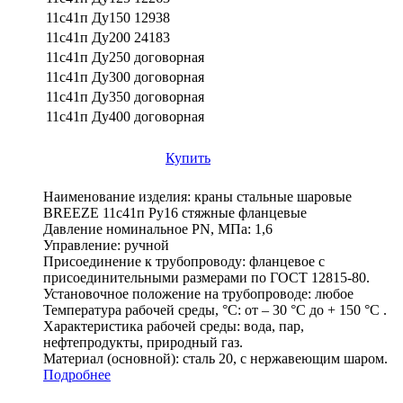
11с41п Ду150
12938
11с41п Ду200
24183
11с41п Ду250
договорная
11с41п Ду300
договорная
11с41п Ду350
договорная
11с41п Ду400
договорная
Купить
Наименование изделия:
краны стальные шаровые
BREEZE 11с41п Ру16 стяжные фланцевые
Давление номинальное PN, МПа:
1,6
Управление:
ручной
Присоединение к трубопроводу:
фланцевое с
присоединительными размерами по ГОСТ 12815-80.
Установочное положение на трубопроводе:
любое
Температура рабочей среды, °С:
от – 30 °С до + 150 °С .
Характеристика рабочей среды:
вода, пар,
нефтепродукты, природный газ.
Материал (основной):
сталь 20, с нержавеющим шаром.
Подробнее