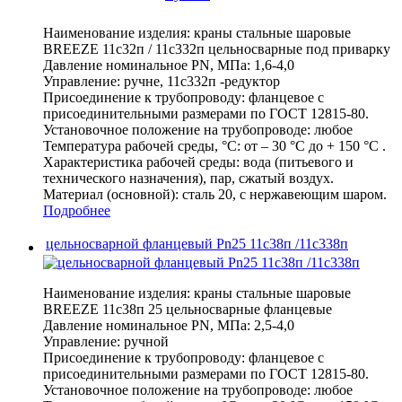
Наименование изделия:
краны стальные шаровые
BREEZE 11с32п / 11с332п цельносварные под приварку
Давление номинальное PN, МПа:
1,6-4,0
Управление:
ручне, 11с332п -редуктор
Присоединение к трубопроводу:
фланцевое с
присоединительными размерами по ГОСТ 12815-80.
Установочное положение на трубопроводе:
любое
Температура рабочей среды, °С:
от – 30 °С до + 150 °С .
Характеристика рабочей среды:
вода (питьевого и
технического назначения), пар, сжатый воздух.
Материал (основной):
сталь 20, с нержавеющим шаром.
Подробнее
цельносварной фланцевый Pn25 11с38п /11с338п
Наименование изделия:
краны стальные шаровые
BREEZE 11с38п 25 цельносварные фланцевые
Давление номинальное PN, МПа:
2,5-4,0
Управление:
ручной
Присоединение к трубопроводу:
фланцевое с
присоединительными размерами по ГОСТ 12815-80.
Установочное положение на трубопроводе:
любое