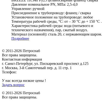
BREEZE 11с34п Ру25 цельносварные фланец/ сварка
Давление номинальное PN, МПа:
2,5-4,0
Управление:
ручной
Присоединение к трубопроводу:
фланец / сварка
Установочное положение на трубопроводе:
любое
Температура рабочей среды, °С:
от – 30 °С до + 150 °С .
Характеристика рабочей среды:
вода (питьевого и
технического назначения), пар, сжатый воздух.
Материал (основной):
сталь 20, с нержавеющим шаром.
Подробнее
© 2011-2026 Петроснаб
Все права защищены.
Контактная информация
г. Санкт-Петербург, ул. Пискаревский проспект д.125
г. Москва, 3-й Самотечный пер. д. 11 стр. 1
Телефон:
+7 (812) 642-03-00
9292121@mail.ru
У нас всегда низкие цены !
Задать вопрос
© 2011-2026 Петроснаб
Все права защищены.
Данный веб-сайт использует cookies и похожие технологии для
X