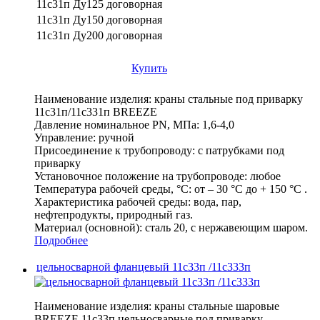
11с31п Ду125
договорная
11с31п Ду150
договорная
11с31п Ду200
договорная
Купить
Наименование изделия:
краны стальные под приварку
11с31п/11с331п BREEZE
Давление номинальное PN, МПа:
1,6-4,0
Управление:
ручной
Присоединение к трубопроводу:
с патрубками под
приварку
Установочное положение на трубопроводе:
любое
Температура рабочей среды, °С:
от – 30 °С до + 150 °С .
Характеристика рабочей среды:
вода, пар,
нефтепродукты, природный газ.
Материал (основной):
сталь 20, с нержавеющим шаром.
Подробнее
цельносварной фланцевый 11с33п /11с333п
Наименование изделия:
краны стальные шаровые
BREEZE 11с33п цельносварные под приварку