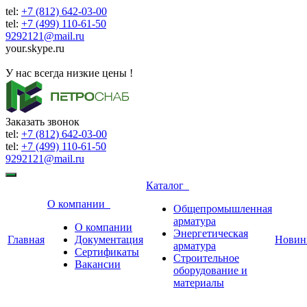
tel:
+7 (812) 642-03-00
tel:
+7 (499) 110-61-50
9292121@mail.ru
your.skype.ru
9292121@mail.ru
У нас всегда низкие цены !
Заказать звонок
tel:
+7 (812) 642-03-00
tel:
+7 (499) 110-61-50
9292121@mail.ru
Каталог
О компании
Общепромышленная
арматура
О компании
Энергетическая
Главная
Документация
Новин
арматура
Сертификаты
Строительное
Вакансии
оборудование и
материалы