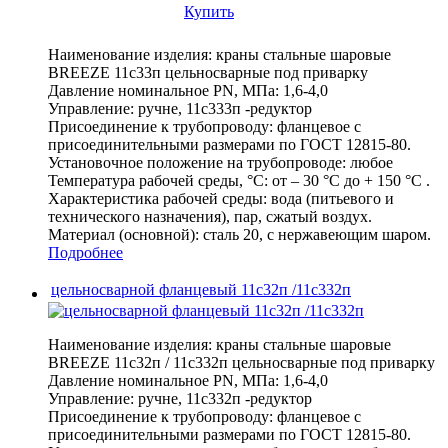
Купить
Наименование изделия:
краны стальные шаровые
BREEZE 11с33п цельносварные под приварку
Давление номинальное PN, МПа:
1,6-4,0
Управление:
ручне, 11с333п -редуктор
Присоединение к трубопроводу:
фланцевое с
присоединительными размерами по ГОСТ 12815-80.
Установочное положение на трубопроводе:
любое
Температура рабочей среды, °С:
от – 30 °С до + 150 °С .
Характеристика рабочей среды:
вода (питьевого и
технического назначения), пар, сжатый воздух.
Материал (основной):
сталь 20, с нержавеющим шаром.
Подробнее
цельносварной фланцевый 11с32п /11с332п
Наименование изделия:
краны стальные шаровые
BREEZE 11с32п / 11с332п цельносварные под приварку
Давление номинальное PN, МПа:
1,6-4,0
Управление:
ручне, 11с332п -редуктор
Присоединение к трубопроводу:
фланцевое с
присоединительными размерами по ГОСТ 12815-80.