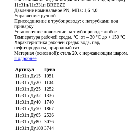
11с31п/11с331п BREEZE
Давление номинальное PN, МПа:
1,6-4,0
Управление:
ручной
Присоединение к трубопроводу:
с патрубками под
приварку
Установочное положение на трубопроводе:
любое
Температура рабочей среды, °С:
от – 30 °С до + 150 °С .
Характеристика рабочей среды:
вода, пар,
нефтепродукты, природный газ.
Материал (основной):
сталь 20, с нержавеющим шаром.
Подробнее
Артикул
Цена
11с31п Ду15
1051
11с31п Ду20
1104
11с31п Ду25
1252
11с31п Ду32
1336
11с31п Ду40
1740
11с31п Ду50
1867
11с31п Ду65
2536
11с31п Ду80
3076
11с31п Ду100
3744