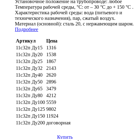
Установочное положение на трубопроводе:
любое
Температура рабочей среды, °С:
от – 30 °С до + 150 °С .
Характеристика рабочей среды:
вода (питьевого и
технического назначения), пар, сжатый воздух.
Материал (основной):
сталь 20, с нержавеющим шаром.
Подробнее
Артикул
Цена
11с32п Ду15
1316
11с32п Ду20
1538
11с32п Ду25
1867
11с32п Ду32
2143
11с32п Ду40
2620
11с32п Ду50
2896
11с32п Ду65
3479
11с32п Ду80
4212
11с32п Ду100
5559
11с32п Ду125
9802
11с32п Ду150
11924
11с32п Ду200
договорная
Купить