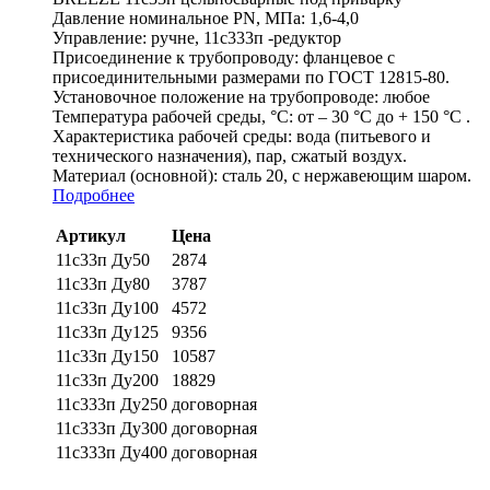
Давление номинальное PN, МПа:
1,6-4,0
Управление:
ручне, 11с333п -редуктор
Присоединение к трубопроводу:
фланцевое с
присоединительными размерами по ГОСТ 12815-80.
Установочное положение на трубопроводе:
любое
Температура рабочей среды, °С:
от – 30 °С до + 150 °С .
Характеристика рабочей среды:
вода (питьевого и
технического назначения), пар, сжатый воздух.
Материал (основной):
сталь 20, с нержавеющим шаром.
Подробнее
Артикул
Цена
11с33п Ду50
2874
11с33п Ду80
3787
11с33п Ду100
4572
11с33п Ду125
9356
11с33п Ду150
10587
11с33п Ду200
18829
11с333п Ду250
договорная
11с333п Ду300
договорная
11с333п Ду400
договорная