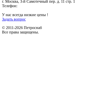
г. Москва, 3-й Самотечный пер. д. 11 стр. 1
Телефон:
+7 (812) 642-03-00
9292121@mail.ru
У нас всегда низкие цены !
Задать вопрос
© 2011-2026 Петроснаб
Все права защищены.
Данный веб-сайт использует cookies и похожие технологии для
X
улучшения работы и эффективности сайта. Для того чтобы узнать
больше об использовании cookies на данном веб-сайте, прочтите
Политику использования файлов Cookie
и похожих технологий.
Используя данный веб-сайт, Вы соглашаетесь с тем, что мы сохраняем
и используем cookies на Вашем устройстве и пользуемся похожими
технологиями для улучшения пользования данным сайтом.