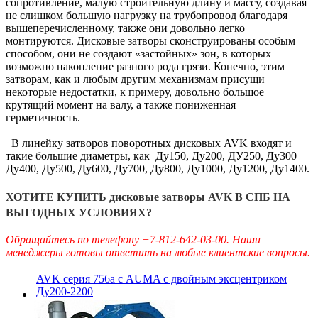
сопротивление, малую строительную длину и массу, создавая
не слишком большую нагрузку на трубопровод благодаря
вышеперечисленному, также они довольно легко
монтируются. Дисковые затворы сконструированы особым
способом, они не создают «застойных» зон, в которых
возможно накопление разного рода грязи. Конечно, этим
затворам, как и любым другим механизмам присущи
некоторые недостатки, к примеру, довольно большое
крутящий момент на валу, а также пониженная
герметичность.
В линейку затворов поворотных дисковых AVK входят и
такие большие диаметры, как Ду150, Ду200, ДУ250, Ду300
Ду400, Ду500, Ду600, Ду700, Ду800, Ду1000, Ду1200, Ду1400.
ХОТИТЕ КУПИТЬ дисковые затворы AVK В СПБ НА
ВЫГОДНЫХ УСЛОВИЯХ?
Обращайтесь по телефону +7-812-642-03-00. Наши
менеджеры готовы ответить на любые клиентские вопросы.
AVK серия 756a с AUMA с двойным эксцентриком
Ду200-2200