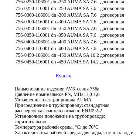
756-0250-106001 dn -250 AUMA SA 7.6
договорная
756-0250-116001 dn -250 AUMA SA 7.6
договорная
756-0300-106001 dn -300 AUMA SA 7.6
договорная
756-0300-116001 dn -300 AUMA SA 7.6
договорная
756-0350-106001 dn -350 AUMA SA 7.6
договорная
756-0350-116001 dn -350 AUMA SA 7.6
договорная
756-0400-106001 dn -400 AUMA SA 7.6
договорная
756-0400-116001 dn -400 AUMA SA 7.6
договорная
756-0450-106001 dn -450 AUMA SA 10.2
договорная
756-0450-116001 dn -450 AUMA SA 14.2
договорная
Купить
Наименование изделия:
AVK серия 756a
Давление номинальное PN, МПа:
1,0-1,6
Управление:
электропривода AUMA
Присоединение к трубопроводу:
стандартная
рассверловка фланцев согласно EN1092-2
Установочное положение на трубопроводе:
горизонтальное
Температура рабочей среды, °С:
до 70°C
Характеристика рабочей среды:
для воды, сточных вод и