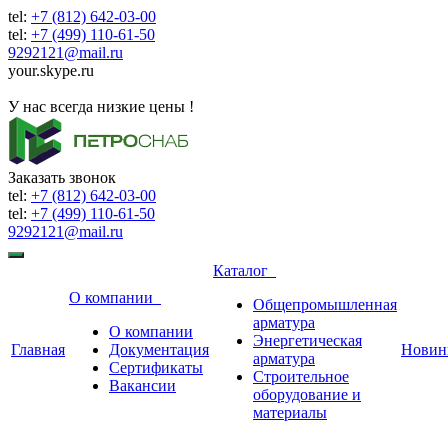
tel:
+7 (812) 642-03-00
tel:
+7 (499) 110-61-50
9292121@mail.ru
your.skype.ru
9292121@mail.ru
У нас всегда низкие цены !
Заказать звонок
tel:
+7 (812) 642-03-00
tel:
+7 (499) 110-61-50
9292121@mail.ru
Каталог
О компании
Общепромышленная
арматура
О компании
Энергетическая
Главная
Документация
Новин
арматура
Сертификаты
Строительное
Вакансии
оборудование и
материалы