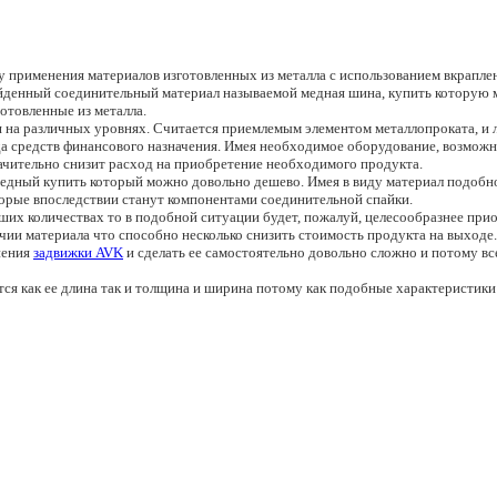
ту применения материалов изготовленных из металла с использованием вкрапл
ойденный соединительный материал называемой медная шина, купить которую 
отовленные из металла.
я на различных уровнях. Считается приемлемым элементом металлопроката, и 
да средств финансового назначения. Имея необходимое оборудование, возможно
начительно снизит расход на приобретение необходимого продукта.
 медный купить который можно довольно дешево. Имея в виду материал подоб
торые впоследствии станут компонентами соединительной спайки.
ьших количествах то в подобной ситуации будет, пожалуй, целесообразнее при
ии материала что способно несколько снизить стоимость продукта на выходе. 
нения
задвижки AVK
и сделать ее самостоятельно довольно сложно и потому в
ся как ее длина так и толщина и ширина потому как подобные характеристи