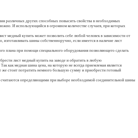
ения различных других способных повысить свойства в необходимых
можно. И использующийся в огромном количестве случаев, при которых
лист медный купить может позволить себе любой человек в зависимости от
, изготавливать шины собственноручно, если имеется в наличие лист
ного плана при помощи специального оборудования позволяющего сделать
обрести лист медный купить на заводе и обратить в любую
Так как медная шина цена, на которую не всегда приемлемая является
се же стоит потратить немного большую сумму и приобрести готовый
ки считаются определяющими при выборе необходимой соединительной шины