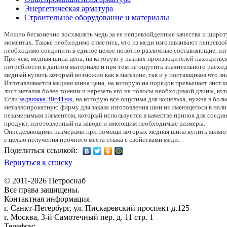
Энергетическая арматура
Строительное оборудование и материалы
Можно бесконечно восхвалять медь за ее непревзойденные качества и широ
моментах. Также необходимо отметить, что из меди изготавливают непревз
необходимо соединить в единое целое полотно различные составляющие, изг
При чем, медная шина цена, на которую у разных производителей находитьс
потребности в данном материале и при том не ощутить значительного расхо
медный купить который возможно как в магазине, так и у поставщиков что з
Изготавливается медная шина цена, на которую на порядок превышает лист
лист металла более тонким и нарезать его на полосы необходимой длины, ко
Если
задвижка 30с41нж
, на которую все ощутима для кошелька, нужна в бол
металлопрокатную фирму для заказа изготовления шин из имеющегося в налич
незаменимым элементом, который используется в качестве припоя для соеди
продукт, изготовленный на заводе и имеющим необходимые размеры.
Определяющими размерами при помощи которых медная шина купить являют
с целью получения прочного места стыка с свойствами меди.
Поделиться ссылкой:
Вернуться к списку
© 2011-2026 Петроснаб
Все права защищены.
Контактная информация
г. Санкт-Петербург, ул. Пискаревский проспект д.125
г. Москва, 3-й Самотечный пер. д. 11 стр. 1
Телефон:
+7 (812) 642-03-00