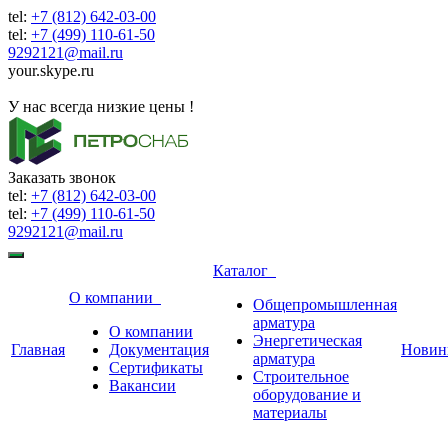
tel:
+7 (812) 642-03-00
tel:
+7 (499) 110-61-50
9292121@mail.ru
your.skype.ru
9292121@mail.ru
У нас всегда низкие цены !
Заказать звонок
tel:
+7 (812) 642-03-00
tel:
+7 (499) 110-61-50
9292121@mail.ru
Каталог
О компании
Общепромышленная
арматура
О компании
Энергетическая
Главная
Документация
Новин
арматура
Сертификаты
Строительное
Вакансии
оборудование и
материалы