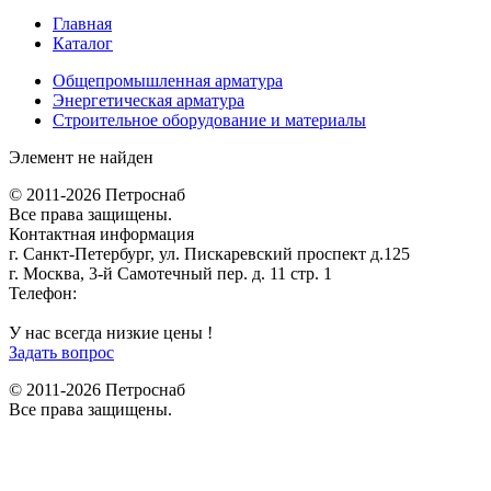
Главная
Каталог
Общепромышленная арматура
Энергетическая арматура
Строительное оборудование и материалы
Элемент не найден
© 2011-2026 Петроснаб
Все права защищены.
Контактная информация
г. Санкт-Петербург, ул. Пискаревский проспект д.125
г. Москва, 3-й Самотечный пер. д. 11 стр. 1
Телефон:
+7 (812) 642-03-00
9292121@mail.ru
У нас всегда низкие цены !
Задать вопрос
© 2011-2026 Петроснаб
Все права защищены.
Данный веб-сайт использует cookies и похожие технологии для
X
улучшения работы и эффективности сайта. Для того чтобы узнать
больше об использовании cookies на данном веб-сайте, прочтите
Политику использования файлов Cookie
и похожих технологий.