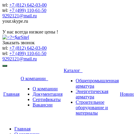
tel:
+7 (812) 642-03-00
tel:
+7 (499) 110-61-50
9292121@mail.ru
your.skype.ru
9292121@mail.ru
У нас всегда низкие цены !
Заказать звонок
tel:
+7 (812) 642-03-00
tel:
+7 (499) 110-61-50
9292121@mail.ru
Каталог
О компании
Общепромышленная
арматура
О компании
Энергетическая
Главная
Документация
Новин
арматура
Сертификаты
Строительное
Вакансии
оборудование и
материалы
Главная