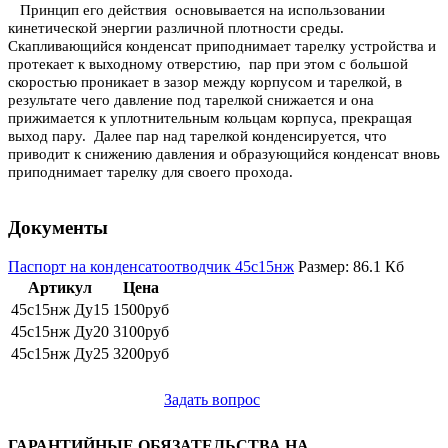
Принцип его действия основывается на использовании
кинетической энергии различной плотности среды.
Скапливающийся конденсат приподнимает тарелку устройства и
протекает к выходному отверстию, пар при этом с большой
скоростью проникает в зазор между корпусом и тарелкой, в
результате чего давление под тарелкой снижается и она
прижимается к уплотнительным кольцам корпуса, прекращая
выход пару. Далее пар над тарелкой конденсируется, что
приводит к снижению давления и образующийся конденсат вновь
приподнимает тарелку для своего прохода.
Документы
Паспорт на конденсатоотводчик 45с15нж
Размер: 86.1 Кб
Артикул
Цена
45с15нж Ду15
1500руб
45с15нж Ду20
3100руб
45с15нж Ду25
3200руб
Задать вопрос
ГАРАН
ТИЙНЫЕ ОБЯЗАТЕЛЬСТВА НА