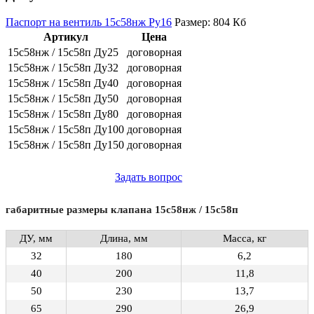
Паспорт на вентиль 15с58нж Ру16
Размер: 804 Кб
Артикул
Цена
15с58нж / 15с58п Ду25
договорная
15с58нж / 15с58п Ду32
договорная
15с58нж / 15с58п Ду40
договорная
15с58нж / 15с58п Ду50
договорная
15с58нж / 15с58п Ду80
договорная
15с58нж / 15с58п Ду100
договорная
15с58нж / 15с58п Ду150
договорная
Задать вопрос
габаритные размеры клапана 15с58нж / 15с58п
ДУ, мм
Длина, мм
Масса, кг
32
180
6,2
40
200
11,8
50
230
13,7
65
290
26,9