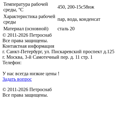
Температура рабочей
450, 200-15с58нж
среды, °С
Характеристика рабочей
пар, вода, конденсат
среды
Материал (основной)
сталь 20
© 2011-2026 Петроснаб
Все права защищены.
Контактная информация
г. Санкт-Петербург, ул. Пискаревский проспект д.125
г. Москва, 3-й Самотечный пер. д. 11 стр. 1
Телефон:
+7 (812) 642-03-00
9292121@mail.ru
У нас всегда низкие цены !
Задать вопрос
© 2011-2026 Петроснаб
Все права защищены.
Данный веб-сайт использует cookies и похожие технологии для
X
улучшения работы и эффективности сайта. Для того чтобы узнать
больше об использовании cookies на данном веб-сайте, прочтите
Политику использования файлов Cookie
и похожих технологий.
Используя данный веб-сайт, Вы соглашаетесь с тем, что мы сохраняем
и используем cookies на Вашем устройстве и пользуемся похожими
технологиями для улучшения пользования данным сайтом.