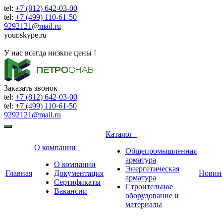
tel:
+7 (812) 642-03-00
tel:
+7 (499) 110-61-50
9292121@mail.ru
your.skype.ru
9292121@mail.ru
У нас всегда низкие цены !
Заказать звонок
tel:
+7 (812) 642-03-00
tel:
+7 (499) 110-61-50
9292121@mail.ru
Каталог
О компании
Общепромышленная
арматура
О компании
Энергетическая
Главная
Документация
Новин
арматура
Сертификаты
Строительное
Вакансии
оборудование и
материалы