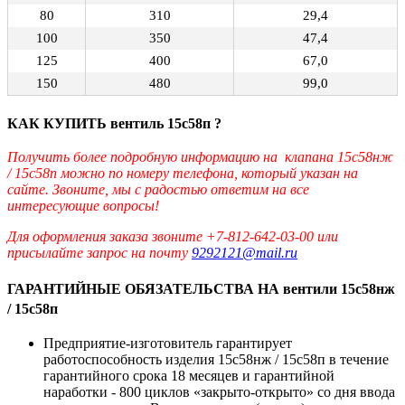
80
310
29,4
100
350
47,4
125
400
67,0
150
480
99,0
КАК КУПИТЬ вентиль 15с58п ?
Получить более подробную информацию на клапана 15с58нж
/ 15с58п можно по номеру телефона, который указан на
сайте. Звоните, мы с радостью ответим на все
интересующие вопросы!
Для оформления заказа звоните +7-812-642-03-00 или
присылайте запрос на почту
9292121@mail.ru
ГАРАНТИЙНЫЕ ОБЯЗАТЕЛЬСТВА НА вентили 15с58нж
/ 15с58п
Предприятие-изготовитель гарантирует
работоспособность изделия 15с58нж / 15с58п в течение
гарантийного срока 18 месяцев и гарантийной
наработки - 800 циклов «закрыто-открыто» со дня ввода