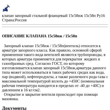
клапан запорный стальной фланцевый 15с58нж 15с58п Ру16
Страна:
Россия
ОПИСАНИЕ КЛАПАНА 15с58нж / 15с58п
Запорный клапан 15с58нж / 15с58п(вентиль) относится к
арматуре запорного класса. Как правило, основной сферой
применения такого вида вентилей являются трубопроводы, в
которых арматура применяется для перекрытия жидких и
газообразных сред. Согласно ГОСТ, по которому
изготавливается клапан запорный 15с58нж,арматура данного
типа может использоваться в таких рабочих средах как вода,
пар (водяной), нефтепродукты, а также различного рода газы с
максимальной температурой вплоть до +450С (номинальная
рабочая температура находится в пределах от -40 до +40С) и
давлением в 16 кг/см2.
Открытие и закрытие вентиля происходит при помощи
маховика.
Документы