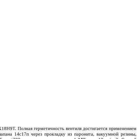
2Х18Н9Т. Полная герметичность вентиля достигается применением
апана 14с17п через прокладку из паронита, вакуумной резины,