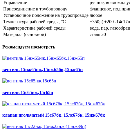
Управление
ручное, возможна у
Присоединение к трубопроводу
фланцевое, под при
Установочное положение на трубопроводе
любое
Температура рабочей среды, °С
+350; ( +200 -14с17п
Характеристика рабочей среды
вода, пар, газообра
Материал (основной)
сталь 20
Рекомендуем посмотреть
вентиль 15нж65нж,15нж65бк,15нж65п
вентиль 15с65нж,15с65п
клапан игольчатый 15с67бк, 15лс67бк, 15нж67бк