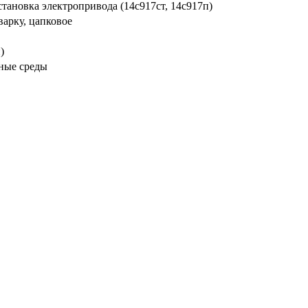
становка электропривода (14с917ст, 14с917п)
варку, цапковое
)
зные среды