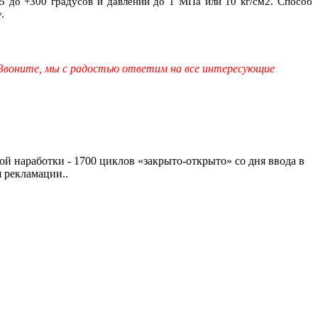
5 до +300 градусов и давлении до 1 МПа или 10 кг/см2. Способ
у
.
 Звоните, мы с радостью ответим на все интересующие
ой наработки - 1700 циклов «закрыто-открыто» со дня ввода в
 рекламации..