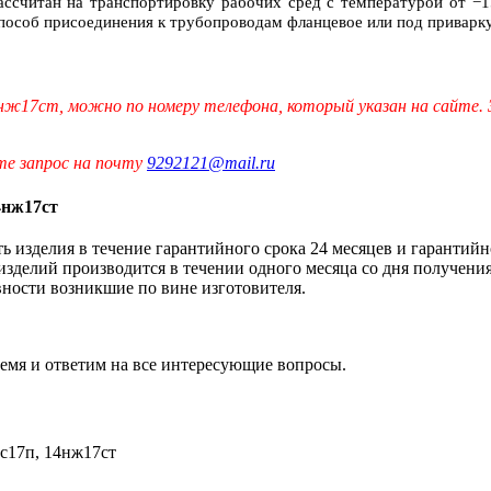
ассчитан на транспортировку рабочих сред с температурой от −1
пособ присоединения к трубопроводам фланцевое или под приварк
нж17ст, можно по номеру телефона, который указан на сайте.
те запрос на почту
9292121@mail.ru
нж17ст
 изделия в течение гарантийного срока 24 месяцев и гарантийн
изделий производится в течении одного месяца со дня получения
вности возникшие по вине изготовителя.
ремя и ответим на все интересующие вопросы.
с17п, 14нж17ст