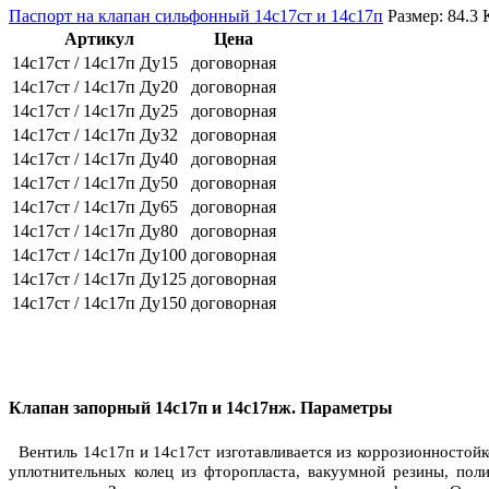
Паспорт на клапан сильфонный 14с17ст и 14с17п
Размер: 84.3 
Артикул
Цена
14с17ст / 14с17п Ду15
договорная
14с17ст / 14с17п Ду20
договорная
14с17ст / 14с17п Ду25
договорная
14с17ст / 14с17п Ду32
договорная
14с17ст / 14с17п Ду40
договорная
14с17ст / 14с17п Ду50
договорная
14с17ст / 14с17п Ду65
договорная
14с17ст / 14с17п Ду80
договорная
14с17ст / 14с17п Ду100
договорная
14с17ст / 14с17п Ду125
договорная
14с17ст / 14с17п Ду150
договорная
Клапан запорный 14с17п и 14с17нж. Параметры
Вентиль 14с17п и 14с17ст
изготавливается из коррозионностой
уплотнительных колец из фторопласта, вакуумной резины, пол