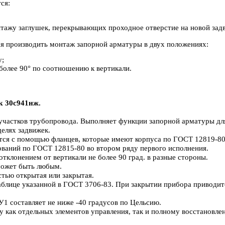
ся:
тажу заглушек, перекрывающих проходное отверстие на новой зад
ся производить монтаж запорной арматуры в двух положениях:
у;
 более 90° по соотношению к вертикали.
30с941нж.
участков трубопровода. Выполняет функции запорной арматуры для
елях задвижек.
ся с помощью фланцев, которые имеют корпуса по ГОСТ 12819-80
ваний по ГОСТ 12815-80 во втором ряду первого исполнения.
тклонением от вертикали не более 90 град. в разные стороны.
может быть любым.
тью открытая или закрытая.
лице указанной в ГОСТ 3706-83. При закрытии прибора приводитс
 составляет не ниже -40 градусов по Цельсию.
 как отдельных элементов управления, так и полному восстановле