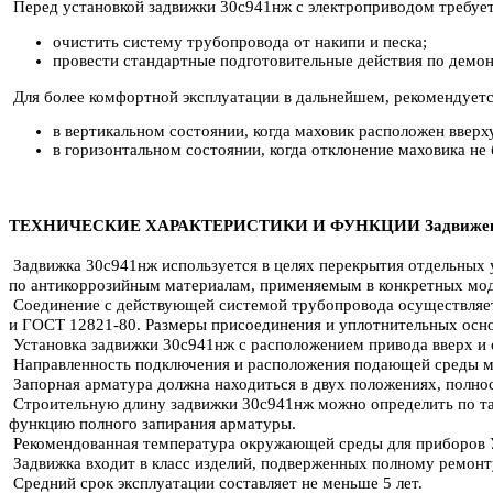
Перед установкой задвижки 30с941нж с электроприводом требует
очистить систему трубопровода от накипи и песка;
провести стандартные подготовительные действия по демон
Для более комфортной эксплуатации в дальнейшем, рекомендует
в вертикальном состоянии, когда маховик расположен вверх
в горизонтальном состоянии, когда отклонение маховика не
ТЕХНИЧЕСКИЕ ХАРАКТЕРИСТИКИ И ФУНКЦИИ Задвижек 
Задвижка 30с941нж используется в целях перекрытия отдельных 
по антикоррозийным материалам, применяемым в конкретных мод
Соединение с действующей системой трубопровода осуществляет
и ГОСТ 12821-80. Размеры присоединения и уплотнительных осно
Установка задвижки 30с941нж с расположением привода вверх и о
Направленность подключения и расположения подающей среды 
Запорная арматура должна находиться в двух положениях, полнос
Строительную длину задвижки 30с941нж можно определить по таб
функцию полного запирания арматуры.
Рекомендованная температура окружающей среды для приборов У1
Задвижка входит в класс изделий, подверженных полному ремонту
Средний срок эксплуатации составляет не меньше 5 лет.