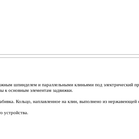
ижным шпинделем и параллельными клиньями под электрический при
ьны к основным элементам задвижки.
набивка. Кольцо, наплавленное на клин, выполнено из нержавеющей
о устройства.