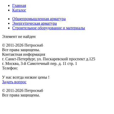
Главная
Каталог
Общепромышленная арматура
Энергетическая арматура
Строительное оборудование и материалы
Элемент не найден
© 2011-2026 Петроснаб
Все права защищены.
Контактная информация
г. Санкт-Петербург, ул. Пискаревский проспект д.125
г. Москва, 3-й Самотечный пер. д. 11 стр. 1
Телефон:
+7 (812) 642-03-00
9292121@mail.ru
У нас всегда низкие цены !
Задать вопрос
© 2011-2026 Петроснаб
Все права защищены.
Данный веб-сайт использует cookies и похожие технологии для
X
улучшения работы и эффективности сайта. Для того чтобы узнать
больше об использовании cookies на данном веб-сайте, прочтите
Политику использования файлов Cookie
и похожих технологий.