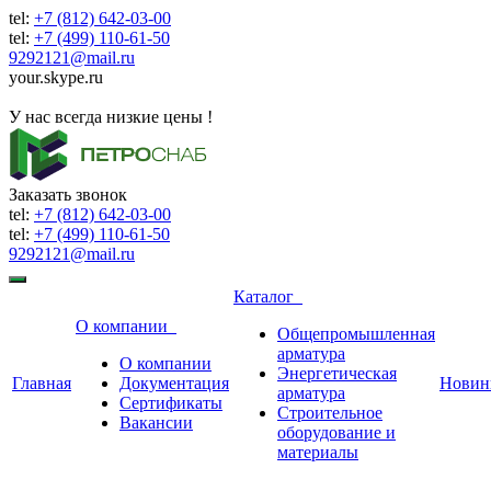
tel:
+7 (812) 642-03-00
tel:
+7 (499) 110-61-50
9292121@mail.ru
your.skype.ru
9292121@mail.ru
У нас всегда низкие цены !
Заказать звонок
tel:
+7 (812) 642-03-00
tel:
+7 (499) 110-61-50
9292121@mail.ru
Каталог
О компании
Общепромышленная
арматура
О компании
Энергетическая
Главная
Документация
Новин
арматура
Сертификаты
Строительное
Вакансии
оборудование и
материалы