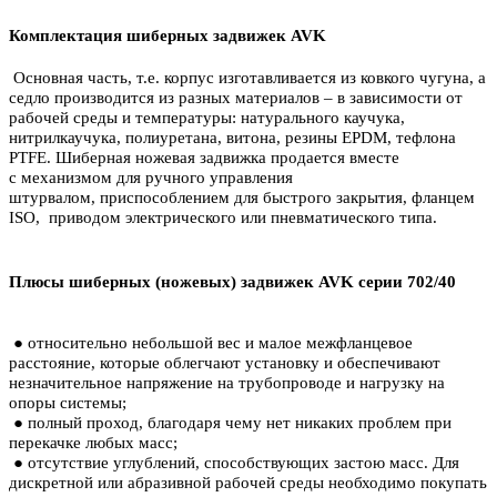
Комплектация шиберных задвижек AVK
Основная часть, т.е. корпус изготавливается из ковкого чугуна, а
седло производится из разных материалов – в зависимости от
рабочей среды и температуры: натурального каучука,
нитрилкаучука, полиуретана, витона, резины EPDM, тефлона
PTFE. Шиберная ножевая задвижка продается вместе
с механизмом для ручного управления
штурвалом, приспособлением для быстрого закрытия, фланцем
ISO, приводом электрического или пневматического типа.
Плюсы шиберных (ножевых) задвижек AVK серии 702/40
● относительно небольшой вес и малое межфланцевое
расстояние, которые облегчают установку и обеспечивают
незначительное напряжение на трубопроводе и нагрузку на
опоры системы;
● полный проход, благодаря чему нет никаких проблем при
перекачке любых масс;
● отсутствие углублений, способствующих застою масс. Для
дискретной или абразивной рабочей среды необходимо покупать