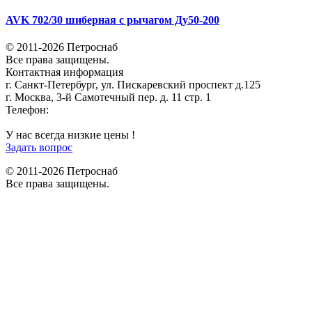
AVK 702/30 шиберная с рычагом Ду50-200
© 2011-2026 Петроснаб
Все права защищены.
Контактная информация
г. Санкт-Петербург, ул. Пискаревский проспект д.125
г. Москва, 3-й Самотечный пер. д. 11 стр. 1
Телефон:
+7 (812) 642-03-00
9292121@mail.ru
У нас всегда низкие цены !
Задать вопрос
© 2011-2026 Петроснаб
Все права защищены.
Данный веб-сайт использует cookies и похожие технологии для
X
улучшения работы и эффективности сайта. Для того чтобы узнать
больше об использовании cookies на данном веб-сайте, прочтите
Политику использования файлов Cookie
и похожих технологий.
Используя данный веб-сайт, Вы соглашаетесь с тем, что мы сохраняем
и используем cookies на Вашем устройстве и пользуемся похожими
технологиями для улучшения пользования данным сайтом.