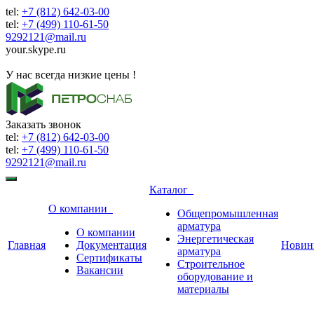
tel:
+7 (812) 642-03-00
tel:
+7 (499) 110-61-50
9292121@mail.ru
your.skype.ru
9292121@mail.ru
У нас всегда низкие цены !
Заказать звонок
tel:
+7 (812) 642-03-00
tel:
+7 (499) 110-61-50
9292121@mail.ru
Каталог
О компании
Общепромышленная
арматура
О компании
Энергетическая
Главная
Документация
Новин
арматура
Сертификаты
Строительное
Вакансии
оборудование и
материалы