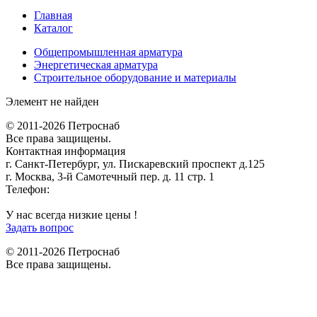
Главная
Каталог
Общепромышленная арматура
Энергетическая арматура
Строительное оборудование и материалы
Элемент не найден
© 2011-2026 Петроснаб
Все права защищены.
Контактная информация
г. Санкт-Петербург, ул. Пискаревский проспект д.125
г. Москва, 3-й Самотечный пер. д. 11 стр. 1
Телефон:
+7 (812) 642-03-00
9292121@mail.ru
У нас всегда низкие цены !
Задать вопрос
© 2011-2026 Петроснаб
Все права защищены.
Данный веб-сайт использует cookies и похожие технологии для
X
улучшения работы и эффективности сайта. Для того чтобы узнать
больше об использовании cookies на данном веб-сайте, прочтите
Политику использования файлов Cookie
и похожих технологий.