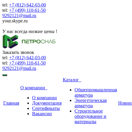
tel:
+7 (812) 642-03-00
tel:
+7 (499) 110-61-50
9292121@mail.ru
your.skype.ru
9292121@mail.ru
У нас всегда низкие цены !
Заказать звонок
tel:
+7 (812) 642-03-00
tel:
+7 (499) 110-61-50
9292121@mail.ru
Каталог
О компании
Общепромышленная
арматура
О компании
Энергетическая
Главная
Документация
Новин
арматура
Сертификаты
Строительное
Вакансии
оборудование и
материалы