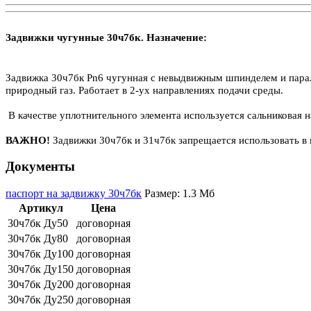
Задвижки чугунные 30ч7бк. Назначение:
Задвижка 30ч7бк Рn6 чугунная с невыдвижным шпинделем и паралл
природный газ. Работает в 2-ух направлениях подачи среды.
В качестве уплотнительного элемента используется сальниковая
ВАЖНО!
Задвижки 30ч7бк и 31ч7бк запрещается использовать в 
Документы
паспорт на задвижку 30ч7бк
Размер: 1.3 Мб
Артикул
Цена
30ч7бк Ду50
договорная
30ч7бк Ду80
договорная
30ч7бк Ду100
договорная
30ч7бк Ду150
договорная
30ч7бк Ду200
договорная
30ч7бк Ду250
договорная