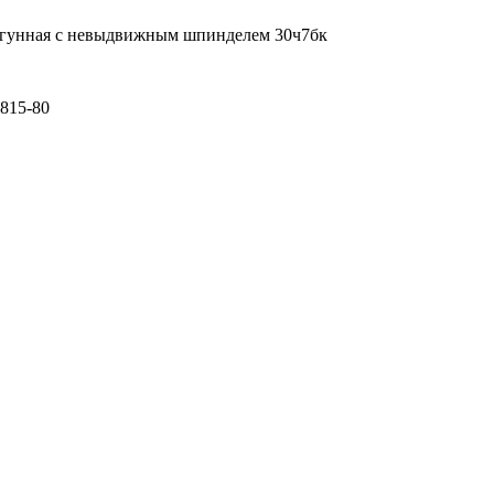
чугунная с невыдвижным шпинделем 30ч7бк
815-80