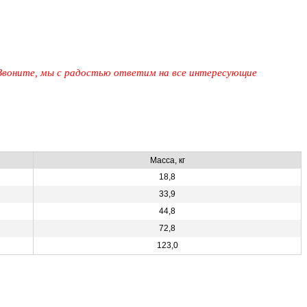
 Звоните, мы с радостью ответим на все интересующие
Масса, кг
18,8
33,9
44,8
72,8
123,0