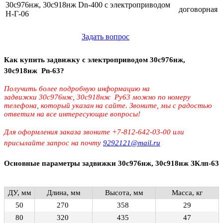
30с976нж, 30с918нж Dn-400 с электроприводом
договорная
Н-Г-06
Задать вопрос
Как купить задвижку с электроприводом 30с976нж,
30с918нж Pn-63?
Получить более подробную информацию на
задвижки 30с976нж, 30с918нж Ру63 можно по номеру
телефона, который указан на сайте. Звоните, мы с радостью
ответим на все интересующие вопросы!
Для оформления заказа звоните +7-812-642-03-00 или
присылайте запрос на почту
9292121@mail.ru
О
сновные параметры задвижки 30с976нж, 30с918нж ЗКлп-63
ДУ, мм
Длина, мм
Высота, мм
Масса, кг
50
270
358
29
80
320
435
47