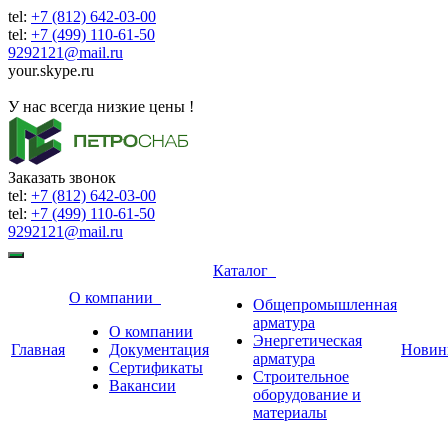
tel:
+7 (812) 642-03-00
tel:
+7 (499) 110-61-50
9292121@mail.ru
your.skype.ru
9292121@mail.ru
У нас всегда низкие цены !
Заказать звонок
tel:
+7 (812) 642-03-00
tel:
+7 (499) 110-61-50
9292121@mail.ru
Каталог
О компании
Общепромышленная
арматура
О компании
Энергетическая
Главная
Документация
Новин
арматура
Сертификаты
Строительное
Вакансии
оборудование и
материалы