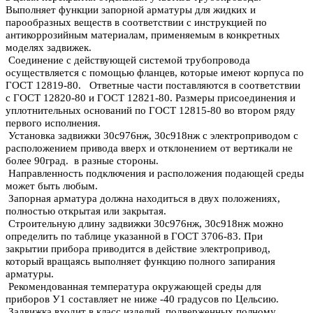
Выполняет функции запорной арматуры для жидких и
парообразных веществ в соответствии с инструкцией по
антикоррозийным материалам, применяемым в конкретных
моделях задвижек.
Соединение с действующей системой трубопровода
осуществляется с помощью фланцев, которые имеют корпуса по
ГОСТ 12819-80. Ответные части поставляются в соответствии
с ГОСТ 12820-80 и ГОСТ 12821-80. Размеры присоединения и
уплотнительных оснований по ГОСТ 12815-80 во втором ряду
первого исполнения.
Установка задвижки 30с976нж, 30с918нж с электроприводом с
расположением привода вверх и отклонением от вертикали не
более 90град. в разные стороны.
Направленность подключения и расположения подающей среды
может быть любым.
Запорная арматура должна находиться в двух положениях,
полностью открытая или закрытая.
Строительную длину задвижки 30с976нж, 30с918нж можно
определить по таблице указанной в ГОСТ 3706-83. При
закрытии прибора приводится в действие электропривод,
который вращаясь выполняет функцию полного запирания
арматуры.
Рекомендованная температура окружающей среды для
приборов У1 составляет не ниже -40 градусов по Цельсию.
Задвижка входит в класс изделий, подверженных полному