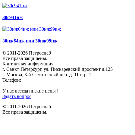
30с941нж
30нж64нж или 30нж99нж
© 2011-2026 Петроснаб
Все права защищены.
Контактная информация
г. Санкт-Петербург, ул. Пискаревский проспект д.125
г. Москва, 3-й Самотечный пер. д. 11 стр. 1
Телефон:
+7 (812) 642-03-00
9292121@mail.ru
У нас всегда низкие цены !
Задать вопрос
© 2011-2026 Петроснаб
Все права защищены.
Данный веб-сайт использует cookies и похожие технологии для
X
улучшения работы и эффективности сайта. Для того чтобы узнать
больше об использовании cookies на данном веб-сайте, прочтите
Политику использования файлов Cookie
и похожих технологий.