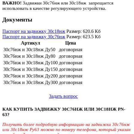
ВАЖНО!
Задвижки 30с76нж или 30с18нж запрещается
использовать в качестве
регулирующего устройства.
Документы
Паспорт на задвижку 30с18нж
Размер: 620.6 Кб
Паспорт на задвижку 30с76нж
Размер: 623.5 Кб
Артикул
Цена
30с76нж и 30с18нж Ду50
договорная
30с76нж и 30с18нж Ду80
договорная
30с76нж и 30с18нж Ду100
договорная
30с76нж и 30с18нж Ду150
договорная
30с76нж и 30с18нж Ду200
договорная
30с76нж и 30с18нж Ду300
договорная
Задать вопрос
КАК КУПИТЬ ЗАДВИЖКУ 30С76НЖ ИЛИ 30С18НЖ PN-
63?
Получить более подробную информацию на задвижки 30с76нж
или 30с18нж Ру63 можно по номеру телефона, который указан