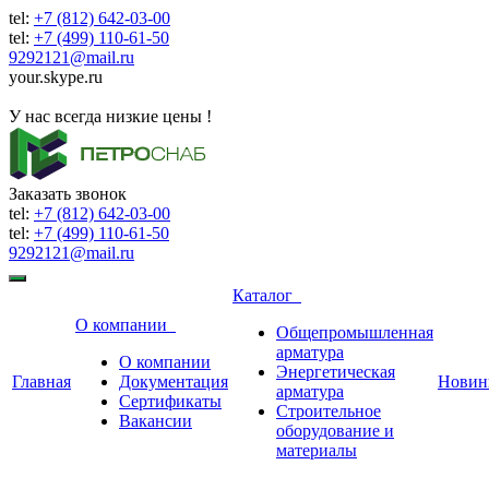
tel:
+7 (812) 642-03-00
tel:
+7 (499) 110-61-50
9292121@mail.ru
your.skype.ru
9292121@mail.ru
У нас всегда низкие цены !
Заказать звонок
tel:
+7 (812) 642-03-00
tel:
+7 (499) 110-61-50
9292121@mail.ru
Каталог
О компании
Общепромышленная
арматура
О компании
Энергетическая
Главная
Документация
Новин
арматура
Сертификаты
Строительное
Вакансии
оборудование и
материалы