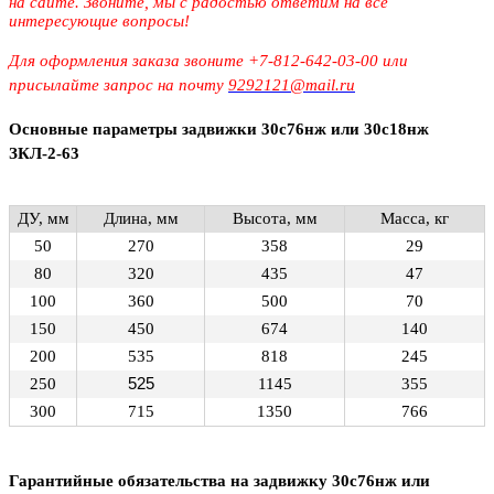
на сайте. Звоните, мы с радостью ответим на все
интересующие вопросы!
Для оформления заказа звоните +7-812-642-03-00 или
присылайте запрос на почту
9292121@mail.ru
Основные параметры задвижки 30с76нж или 30с18нж
ЗКЛ-2-63
ДУ, мм
Длина, мм
Высота, мм
Масса, кг
50
270
358
29
80
320
435
47
100
360
500
70
150
450
674
140
200
535
818
245
250
525
1145
355
300
715
1350
766
Гарантийные обязательства на задвижку 30с76нж или