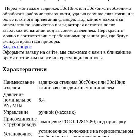
Перед монтажом задвижек 30с18нж или 30с76нж, необходимо
обработать рабочие поверхности, удалив верхние слоя грязи, для
более плотного прилегания фланцев. Под клином находится
определенное количество влаги, которая остается после
заводских испытаний под высоким давлением. Перекрасить
можно в соответствии с требованиями организации, где будут
эксплуатироваться приборы.
Задать вопрос
Оформите заявку на сайте, мы свяжемся с вами в ближайшее
время и ответим на все интересующие вопросы.
Характеристики
Наименование
задвижка стальная 30с76нж или 30с18нж
изделия
клиновая с выдвижным шпинделем
Давление
номинальное
6,4
PN, МПа
Управление
ручной (маховик)
Присоединение
фланцевое ГОСТ 12815-80; под приварку
к трубопроводу
установочное положение на горизонтальном
Установочное
трубопроводе – шпинделем вверх,