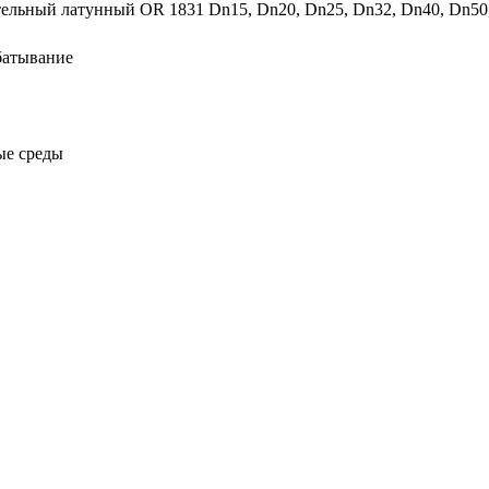
ельный латунный OR 1831 Dn15, Dn20, Dn25, Dn32, Dn40, Dn50
батывание
ые среды