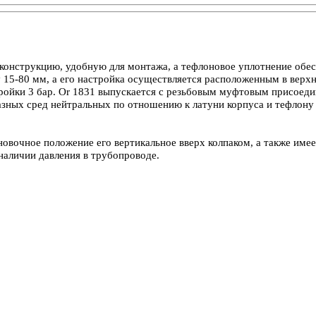
онструкцию, удобную для монтажа, а тефлоновое уплотнение обес
 15-80 мм, а его настройка осуществляется расположенным в верх
тройки 3 бар. Or 1831 выпускается с резьбовым муфтовым присоед
бразных сред нейтральных по отношению к латуни корпуса и тефло
овочное положение его вертикальное вверх колпаком, а также имее
наличии давления в трубопроводе.