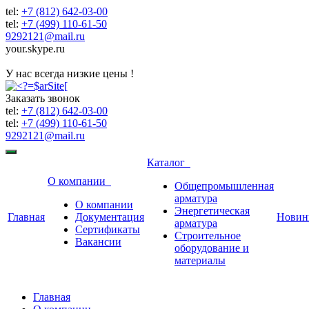
tel:
+7 (812) 642-03-00
tel:
+7 (499) 110-61-50
9292121@mail.ru
your.skype.ru
9292121@mail.ru
У нас всегда низкие цены !
Заказать звонок
tel:
+7 (812) 642-03-00
tel:
+7 (499) 110-61-50
9292121@mail.ru
Каталог
О компании
Общепромышленная
арматура
О компании
Энергетическая
Главная
Документация
Новин
арматура
Сертификаты
Строительное
Вакансии
оборудование и
материалы
Главная