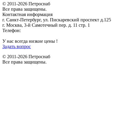
© 2011-2026 Петроснаб
Все права защищены.
Контактная информация
г. Санкт-Петербург, ул. Пискаревский проспект д.125
г. Москва, 3-й Самотечный пер. д. 11 стр. 1
Телефон:
+7 (812) 642-03-00
9292121@mail.ru
У нас всегда низкие цены !
Задать вопрос
© 2011-2026 Петроснаб
Все права защищены.
Данный веб-сайт использует cookies и похожие технологии для
X
улучшения работы и эффективности сайта. Для того чтобы узнать
больше об использовании cookies на данном веб-сайте, прочтите
Политику использования файлов Cookie
и похожих технологий.
Используя данный веб-сайт, Вы соглашаетесь с тем, что мы сохраняем
и используем cookies на Вашем устройстве и пользуемся похожими
технологиями для улучшения пользования данным сайтом.