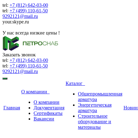
tel:
+7 (812) 642-03-00
tel:
+7 (499) 110-61-50
9292121@mail.ru
your.skype.ru
9292121@mail.ru
У нас всегда низкие цены !
Заказать звонок
tel:
+7 (812) 642-03-00
tel:
+7 (499) 110-61-50
9292121@mail.ru
Каталог
О компании
Общепромышленная
арматура
О компании
Энергетическая
Главная
Документация
Новин
арматура
Сертификаты
Строительное
Вакансии
оборудование и
материалы