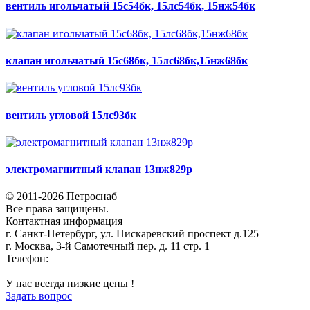
вентиль игольчатый 15с54бк, 15лс54бк, 15нж54бк
клапан игольчатый 15с68бк, 15лс68бк,15нж68бк
вентиль угловой 15лс93бк
электромагнитный клапан 13нж829р
© 2011-2026 Петроснаб
Все права защищены.
Контактная информация
г. Санкт-Петербург, ул. Пискаревский проспект д.125
г. Москва, 3-й Самотечный пер. д. 11 стр. 1
Телефон:
+7 (812) 642-03-00
9292121@mail.ru
У нас всегда низкие цены !
Задать вопрос