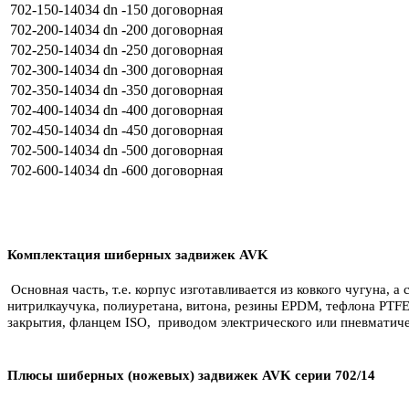
702-150-14034 dn -150
договорная
702-200-14034 dn -200
договорная
702-250-14034 dn -250
договорная
702-300-14034 dn -300
договорная
702-350-14034 dn -350
договорная
702-400-14034 dn -400
договорная
702-450-14034 dn -450
договорная
702-500-14034 dn -500
договорная
702-600-14034 dn -600
договорная
Комплектация шиберных задвижек AVK
Основная часть, т.е. корпус изготавливается из ковкого чугуна, 
нитрилкаучука, полиуретана, витона, резины EPDM, тефлона PTF
закрытия, фланцем ISO, приводом электрического или пневматиче
Плюсы шиберных (ножевых) задвижек AVK серии 702/14