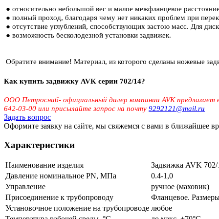
● относительно небольшой вес и малое межфланцевое расстояние
● полный проход, благодаря чему нет никаких проблем при перек
● отсутствие углублений, способствующих застою масс. Для диск
● возможность бесколодезной установки задвижек.
Обратите внимание! Материал, из которого сделаны ножевые зад
Как купить задвижку AVK серии 702/14?
ООО Петроснаб- официальный дилер компании AVK предлагает в
642-03-00 или присылайте запрос на почту
9292121@mail.ru
Задать вопрос
Оформите заявку на сайте, мы свяжемся с вами в ближайшее в
Характеристики
Наименование изделия
Задвижка AVK 702/1
Давление номинальное PN, МПа
0.4-1,0
Управление
ручное (маховик)
Присоединение к трубопроводу
Фланцевое. Размеры 
Установочное положение на трубопроводе
любое
Температура рабочей среды, °С
до макс. +70°С