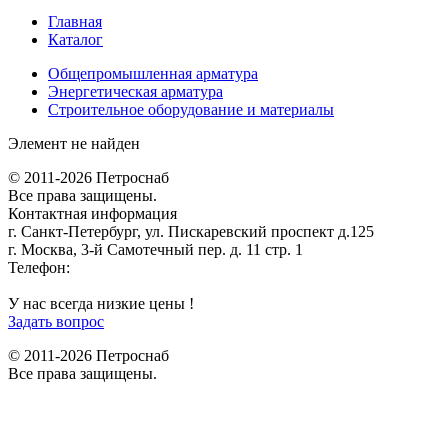
Главная
Каталог
Общепромышленная арматура
Энергетическая арматура
Строительное оборудование и материалы
Элемент не найден
© 2011-2026 Петроснаб
Все права защищены.
Контактная информация
г. Санкт-Петербург, ул. Пискаревский проспект д.125
г. Москва, 3-й Самотечный пер. д. 11 стр. 1
Телефон:
+7 (812) 642-03-00
9292121@mail.ru
У нас всегда низкие цены !
Задать вопрос
© 2011-2026 Петроснаб
Все права защищены.
Данный веб-сайт использует cookies и похожие технологии для
X
улучшения работы и эффективности сайта. Для того чтобы узнать
больше об использовании cookies на данном веб-сайте, прочтите
Политику использования файлов Cookie
и похожих технологий.