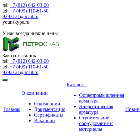
tel:
+7 (812) 642-03-00
tel:
+7 (499) 110-61-50
9292121@mail.ru
your.skype.ru
9292121@mail.ru
У нас всегда низкие цены !
Заказать звонок
tel:
+7 (812) 642-03-00
tel:
+7 (499) 110-61-50
9292121@mail.ru
Каталог
О компании
Общепромышленная
арматура
О компании
Энергетическая
Главная
Документация
Новин
арматура
Сертификаты
Строительное
Вакансии
оборудование и
материалы