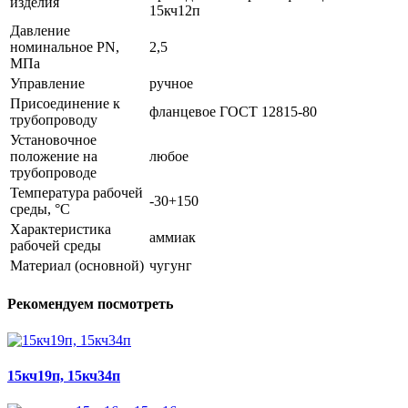
изделия
15кч12п
Давление
номинальное PN,
2,5
МПа
Управление
ручное
Присоединение к
фланцевое ГОСТ 12815-80
трубопроводу
Установочное
положение на
любое
трубопроводе
Температура рабочей
-30+150
среды, °С
Характеристика
аммиак
рабочей среды
Материал (основной)
чугунг
Рекомендуем посмотреть
15кч19п, 15кч34п