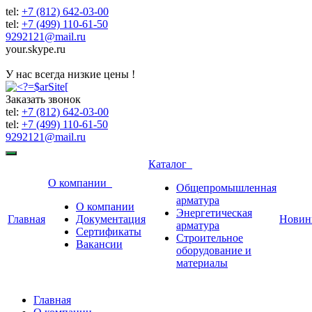
tel:
+7 (812) 642-03-00
tel:
+7 (499) 110-61-50
9292121@mail.ru
your.skype.ru
9292121@mail.ru
У нас всегда низкие цены !
Заказать звонок
tel:
+7 (812) 642-03-00
tel:
+7 (499) 110-61-50
9292121@mail.ru
Каталог
О компании
Общепромышленная
арматура
О компании
Энергетическая
Главная
Документация
Новин
арматура
Сертификаты
Строительное
Вакансии
оборудование и
материалы
Главная