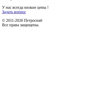
9292121@mail.ru
У нас всегда низкие цены !
Задать вопрос
© 2011-2026 Петроснаб
Все права защищены.
Данный веб-сайт использует cookies и похожие технологии для
X
улучшения работы и эффективности сайта. Для того чтобы узнать
больше об использовании cookies на данном веб-сайте, прочтите
Политику использования файлов Cookie
и похожих технологий.
Используя данный веб-сайт, Вы соглашаетесь с тем, что мы сохраняем
и используем cookies на Вашем устройстве и пользуемся похожими
технологиями для улучшения пользования данным сайтом.