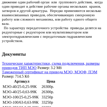
движение один рабочий орган или группового действия, когда
один приводит в действие рабочие органы нескольких кранов,
затворов и другой арматуры. Нередко применяются несколько
взаимосвязанных приводов, обеспечивающих синхронную
работу или сложного механизма, или работу одного общего
вала.
По характеру передаточного устройства приводы делятся на
редукторные с редуктором или мультипликатором или
электрогидравлическим с передаточным гидравлическим
устройством.
Документы
Технические характеристики, схема подключения, размеры
приводов ТИП МЭО
Размер: 3.2 Мб
Таможенный сертификат на привода МЭО, МЭОФ, ПЭМ
Размер: 714.5 Кб
Артикул
Цена
МЭО-40/25-0,25-99К
26300р.
МЭО-40/25-0,63-99К
26300р.
МЭО-100/25-0,25-99К
33250р
МЭО-100/63-0,63-99К
33250р