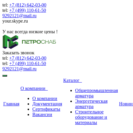
tel:
+7 (812) 642-03-00
tel:
+7 (499) 110-61-50
9292121@mail.ru
your.skype.ru
9292121@mail.ru
У нас всегда низкие цены !
Заказать звонок
tel:
+7 (812) 642-03-00
tel:
+7 (499) 110-61-50
9292121@mail.ru
Каталог
О компании
Общепромышленная
арматура
О компании
Энергетическая
Главная
Документация
Новин
арматура
Сертификаты
Строительное
Вакансии
оборудование и
материалы