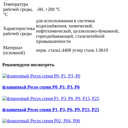
Температура
рабочей среды,
–60..+200 °С
°С
для использования в системах
водоснабжения, химической,
Характеристика
нефтехимической, целлюлозно-бумажной,
рабочей среды
горнодобывающей, сталелитейной
промышленности
Материал
нерж. сталь1.4408 углер сталь 1.0619
(основной)
Рекомендуем посмотреть
фланцевый Pecos серия Р0, Р1, Р3, Р6
фланцевый Pecos серия Р1, Р3, Р6, P9, Р15, Р25