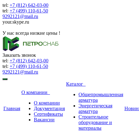
tel:
+7 (812) 642-03-00
tel:
+7 (499) 110-61-50
9292121@mail.ru
your.skype.ru
9292121@mail.ru
У нас всегда низкие цены !
Заказать звонок
tel:
+7 (812) 642-03-00
tel:
+7 (499) 110-61-50
9292121@mail.ru
Каталог
О компании
Общепромышленная
арматура
О компании
Энергетическая
Главная
Документация
Новин
арматура
Сертификаты
Строительное
Вакансии
оборудование и
материалы