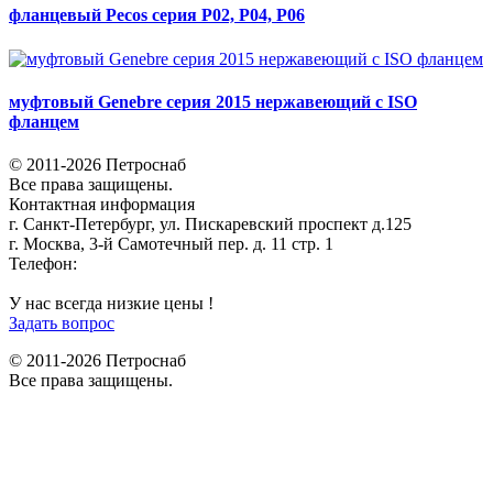
фланцевый Pecos серия P02, P04, P06
муфтовый Genebre серия 2015 нержавеющий с ISO
фланцем
© 2011-2026 Петроснаб
Все права защищены.
Контактная информация
г. Санкт-Петербург, ул. Пискаревский проспект д.125
г. Москва, 3-й Самотечный пер. д. 11 стр. 1
Телефон:
+7 (812) 642-03-00
9292121@mail.ru
У нас всегда низкие цены !
Задать вопрос
© 2011-2026 Петроснаб
Все права защищены.
Данный веб-сайт использует cookies и похожие технологии для
X
улучшения работы и эффективности сайта. Для того чтобы узнать
больше об использовании cookies на данном веб-сайте, прочтите
Политику использования файлов Cookie
и похожих технологий.
Используя данный веб-сайт, Вы соглашаетесь с тем, что мы сохраняем
и используем cookies на Вашем устройстве и пользуемся похожими