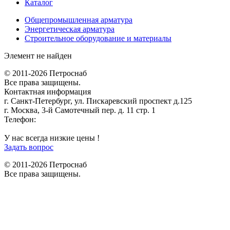
Каталог
Общепромышленная арматура
Энергетическая арматура
Строительное оборудование и материалы
Элемент не найден
© 2011-2026 Петроснаб
Все права защищены.
Контактная информация
г. Санкт-Петербург, ул. Пискаревский проспект д.125
г. Москва, 3-й Самотечный пер. д. 11 стр. 1
Телефон:
+7 (812) 642-03-00
9292121@mail.ru
У нас всегда низкие цены !
Задать вопрос
© 2011-2026 Петроснаб
Все права защищены.
Данный веб-сайт использует cookies и похожие технологии для
X
улучшения работы и эффективности сайта. Для того чтобы узнать
больше об использовании cookies на данном веб-сайте, прочтите
Политику использования файлов Cookie
и похожих технологий.
Используя данный веб-сайт, Вы соглашаетесь с тем, что мы сохраняем
и используем cookies на Вашем устройстве и пользуемся похожими