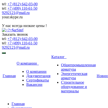
tel:
+7 (812) 642-03-00
tel:
+7 (499) 110-61-50
9292121@mail.ru
your.skype.ru
9292121@mail.ru
У нас всегда низкие цены !
Заказать звонок
tel:
+7 (812) 642-03-00
tel:
+7 (499) 110-61-50
9292121@mail.ru
Каталог
О компании
Общепромышленная
арматура
О компании
Энергетическая
Главная
Документация
Новин
арматура
Сертификаты
Строительное
Вакансии
оборудование и
материалы
Главная