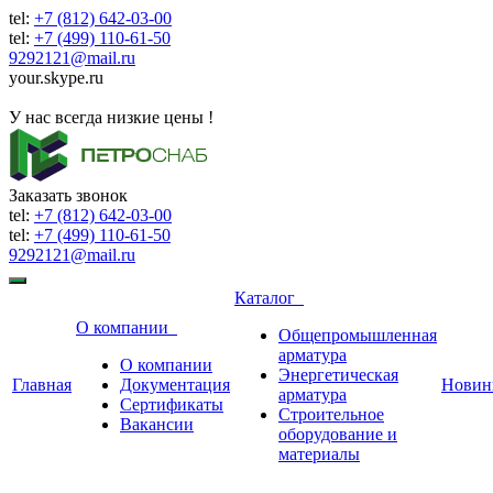
tel:
+7 (812) 642-03-00
tel:
+7 (499) 110-61-50
9292121@mail.ru
your.skype.ru
9292121@mail.ru
У нас всегда низкие цены !
Заказать звонок
tel:
+7 (812) 642-03-00
tel:
+7 (499) 110-61-50
9292121@mail.ru
Каталог
О компании
Общепромышленная
арматура
О компании
Энергетическая
Главная
Документация
Новин
арматура
Сертификаты
Строительное
Вакансии
оборудование и
материалы