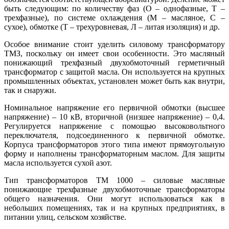
быть следующим: по количеству фаз (О – однофазные, Т –
трехфазные), по системе охлаждения (М – масляное, С –
сухое), обмотке (Т – трехуровневая, Л – литая изоляция) и др.
Особое внимание стоит уделить силовому трансформатору
ТМЗ, поскольку он имеет свои особенности. Это масляный
понижающий трехфазный двухобмоточный герметичный
трансформатор с защитой масла. Он используется на крупных
промышленных объектах, установлен может быть как внутри,
так и снаружи.
Номинальное напряжение его первичной обмотки (высшее
напряжение) – 10 кВ, вторичной (низшее напряжение) – 0,4.
Регулируется напряжение с помощью высоковольтного
переключателя, подсоединенного к первичной обмотке.
Корпуса трансформаторов этого типа имеют прямоугольную
форму и наполнены трансформаторным маслом. Для защиты
масла используется сухой азот.
Тип трансформаторов ТМ 1000 – силовые масляные
понижающие трехфазные двухобмоточные трансформаторы
общего назначения. Они могут использоваться как в
небольших помещениях, так и на крупных предприятиях, в
питании улиц, сельском хозяйстве.