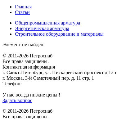
Главная
Статьи
Общепромышленная арматура
Энергетическая арматура
Строительное оборудование и материалы
Элемент не найден
© 2011-2026 Петроснаб
Все права защищены.
Контактная информация
г. Санкт-Петербург, ул. Пискаревский проспект д.125
г. Москва, 3-й Самотечный пер. д. 11 стр. 1
Телефон:
+7 (812) 642-03-00
9292121@mail.ru
У нас всегда низкие цены !
Задать вопрос
© 2011-2026 Петроснаб
Все права защищены.
Данный веб-сайт использует cookies и похожие технологии для
X
улучшения работы и эффективности сайта. Для того чтобы узнать
больше об использовании cookies на данном веб-сайте, прочтите
Политику использования файлов Cookie
и похожих технологий.