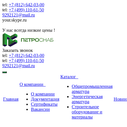
tel:
+7 (812) 642-03-00
tel:
+7 (499) 110-61-50
9292121@mail.ru
your.skype.ru
9292121@mail.ru
У нас всегда низкие цены !
Заказать звонок
tel:
+7 (812) 642-03-00
tel:
+7 (499) 110-61-50
9292121@mail.ru
Каталог
О компании
Общепромышленная
арматура
О компании
Энергетическая
Главная
Документация
Новин
арматура
Сертификаты
Строительное
Вакансии
оборудование и
материалы