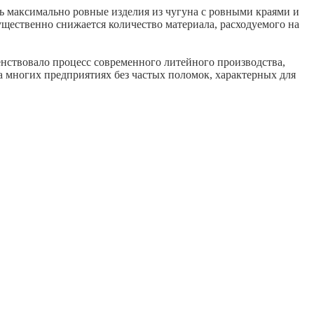
ть максимально ровные
изделия из чугуна
с ровными краями и
ущественно снижается количество материала, расходуемого на
ствовало процесс современного литейного производства,
 многих предприятиях без частых поломок, характерных для
 веб-сайте, прочтите
Политику использования файлов Cookie
и похожих
X
лучшения пользования данным сайтом.