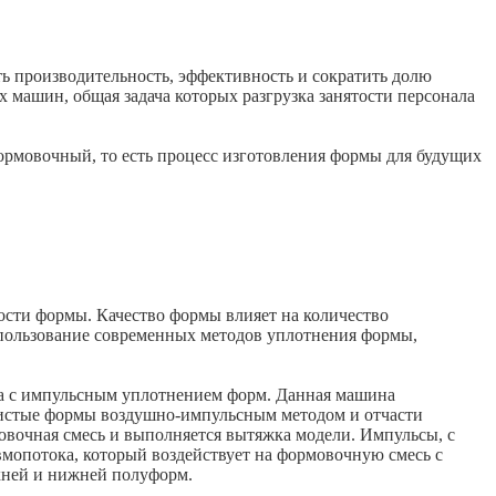
 производительность, эффективность и сократить долю
х машин, общая задача которых разгрузка занятости персонала
формовочный, то есть процесс изготовления формы для будущих
ности формы. Качество формы влияет на количество
использование современных методов уплотнения формы,
на с импульсным уплотнением форм. Данная машина
нистые формы воздушно-импульсным методом и отчасти
овочная смесь и выполняется вытяжка модели. Импульсы, с
мопотока, который воздействует на формовочную смесь с
рхней и нижней полуформ.