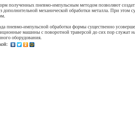
орм полученных пневмо-импульсным методом позволяют созда
з дополнительной механической обработки металла. При этом с
рм.
да пневмо-импульсной обработки формы существенно усовершен
зиционные машины с поворотной траверсой до сих пор служат на
ного оборудования.
кой:
ффективности сайта. Для того чтобы узнать больше об использовании cookies на данном
 и используем cookies на Вашем устройстве и пользуемся похожими технологиями для у