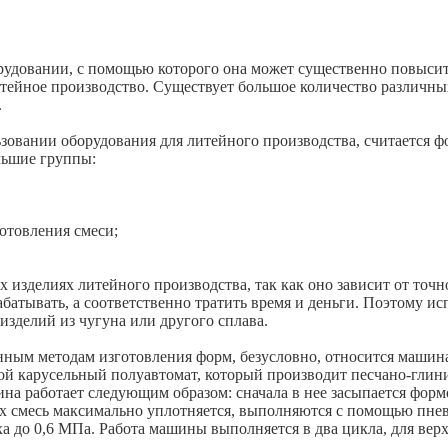
удовании, с помощью которого она может существенно повысить
литейное производство. Существует большое количество различны
.
льзовании
оборудования для литейного производства
, считается 
льшие группы:
отовления смеси;
 изделиях литейного производства, так как оно зависит от точ
батывать, а соответственно тратить время и деньги. Поэтому 
зделий из чугуна или другого сплава.
нным методам изготовления форм, безусловно, относится маши
бой карусельный полуавтомат, который производит песчано-гли
на работает следующим образом: сначала в нее засыпается форм
 смесь максимально уплотняется, выполняются с помощью пнев
а до 0,6 МПа. Работа машины выполняется в два цикла, для ве