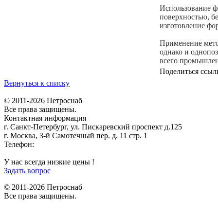
Использование ф
поверхностью, бе
изготовление фо
Применение мето
однако и однопо
всего промышлен
Поделиться ссыл
Вернуться к списку
© 2011-2026 Петроснаб
Все права защищены.
Контактная информация
г. Санкт-Петербург, ул. Пискаревский проспект д.125
г. Москва, 3-й Самотечный пер. д. 11 стр. 1
Телефон:
+7 (812) 642-03-00
9292121@mail.ru
У нас всегда низкие цены !
Задать вопрос
© 2011-2026 Петроснаб
Все права защищены.
Данный веб-сайт использует cookies и похожие технологии для улучшения работы и э
технологий. Используя данный веб-сайт, Вы соглашаетесь с тем, что мы сохраняем