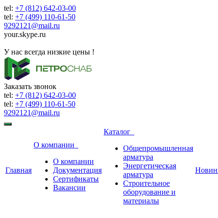
tel:
+7 (812) 642-03-00
tel:
+7 (499) 110-61-50
9292121@mail.ru
your.skype.ru
9292121@mail.ru
У нас всегда низкие цены !
Заказать звонок
tel:
+7 (812) 642-03-00
tel:
+7 (499) 110-61-50
9292121@mail.ru
Каталог
О компании
Общепромышленная
арматура
О компании
Энергетическая
Главная
Документация
Новин
арматура
Сертификаты
Строительное
Вакансии
оборудование и
материалы