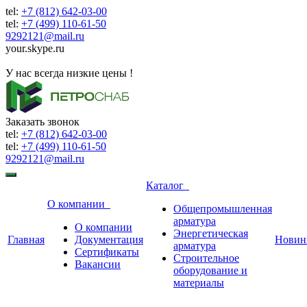
tel:
+7 (812) 642-03-00
tel:
+7 (499) 110-61-50
9292121@mail.ru
your.skype.ru
9292121@mail.ru
У нас всегда низкие цены !
Заказать звонок
tel:
+7 (812) 642-03-00
tel:
+7 (499) 110-61-50
9292121@mail.ru
Каталог
О компании
Общепромышленная
арматура
О компании
Энергетическая
Главная
Документация
Новин
арматура
Сертификаты
Строительное
Вакансии
оборудование и
материалы