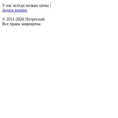
9292121@mail.ru
У нас всегда низкие цены !
Задать вопрос
© 2011-2026 Петроснаб
Все права защищены.
Данный веб-сайт использует cookies и похожие технологии для
X
улучшения работы и эффективности сайта. Для того чтобы узнать
больше об использовании cookies на данном веб-сайте, прочтите
Политику использования файлов Cookie
и похожих технологий.
Используя данный веб-сайт, Вы соглашаетесь с тем, что мы сохраняем
и используем cookies на Вашем устройстве и пользуемся похожими
технологиями для улучшения пользования данным сайтом.