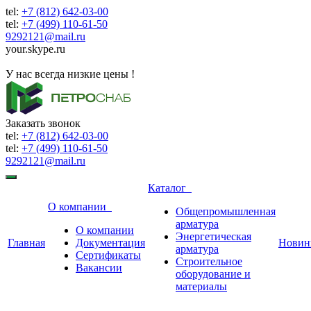
tel:
+7 (812) 642-03-00
tel:
+7 (499) 110-61-50
9292121@mail.ru
your.skype.ru
9292121@mail.ru
У нас всегда низкие цены !
Заказать звонок
tel:
+7 (812) 642-03-00
tel:
+7 (499) 110-61-50
9292121@mail.ru
Каталог
О компании
Общепромышленная
арматура
О компании
Энергетическая
Главная
Документация
Новин
арматура
Сертификаты
Строительное
Вакансии
оборудование и
материалы