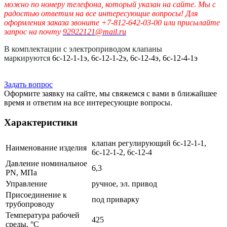
можно по номеру телефона, который указан на сайте. Мы с
радостью ответим на все интересующие вопросы! Для
оформления заказа звоните +7-812-642-03-00 или присылайте
запрос на почту
92922121@mail.ru
В комплектации с электроприводом клапаны
маркируются
6с-12-1-1э, 6с-12-1-2э, 6с-12-4э, 6с-12-4-1э
Задать вопрос
Оформите заявку на сайте, мы свяжемся с вами в ближайшее
время и ответим на все интересующие вопросы.
Характеристики
клапан регулирующий 6с-12-1-1,
Наименование изделия
6с-12-1-2, 6с-12-4
Давление номинальное
6,3
PN, МПа
Управление
ручное, эл. привод
Присоединение к
под приварку
трубопроводу
Температура рабочей
425
среды, °С