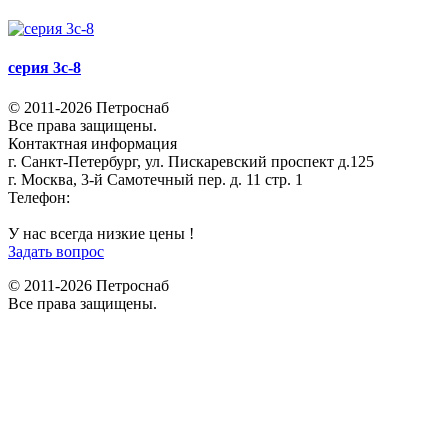
серия 3с-8
© 2011-2026 Петроснаб
Все права защищены.
Контактная информация
г. Санкт-Петербург, ул. Пискаревский проспект д.125
г. Москва, 3-й Самотечный пер. д. 11 стр. 1
Телефон:
+7 (812) 642-03-00
9292121@mail.ru
У нас всегда низкие цены !
Задать вопрос
© 2011-2026 Петроснаб
Все права защищены.
Данный веб-сайт использует cookies и похожие технологии для
X
улучшения работы и эффективности сайта. Для того чтобы узнать
больше об использовании cookies на данном веб-сайте, прочтите
Политику использования файлов Cookie
и похожих технологий.
Используя данный веб-сайт, Вы соглашаетесь с тем, что мы сохраняем
и используем cookies на Вашем устройстве и пользуемся похожими
технологиями для улучшения пользования данным сайтом.