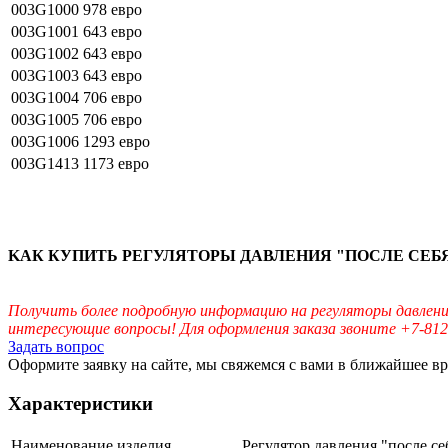
003G1000
978 евро
003G1001
643 евро
003G1002
643 евро
003G1003
643 евро
003G1004
706 евро
003G1005
706 евро
003G1006
1293 евро
003G1413
1173 евро
KАК КУПИТЬ РЕГУЛЯТОРЫ ДАВЛЕНИЯ "ПОСЛЕ СЕБЯ"
Получить более подробную информацию на регуляторы давления
интересующие вопросы! Для оформления заказа звоните +7-812
Задать вопрос
Оформите заявку на сайте, мы свяжемся с вами в ближайшее в
Характеристики
Наименование изделия
Регулятор давления "после с