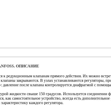
ANFOSS. ОПИСАНИЕ
я к редукционным клапанам прямого действия. Их можно встрет
- клапаны закрываются. В узлах устанавливаются регуляторы, п
бя»: давление после клапана контролируется диафрагмой с помо
урой жидкости свыше 150 градусов. Используется соединении фл
тся, как самостоятельное устройство, всегда есть дополнительно
 характеристику каждого регулятора.