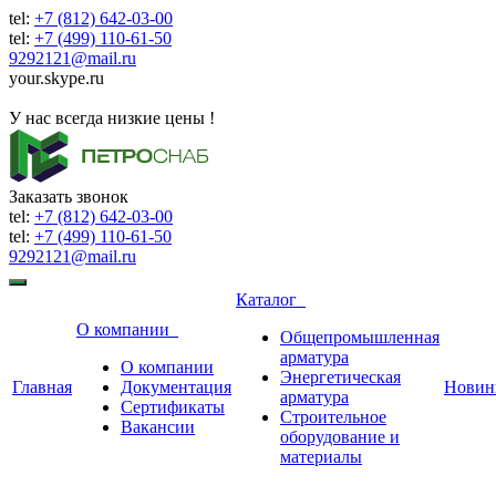
tel:
+7 (812) 642-03-00
tel:
+7 (499) 110-61-50
9292121@mail.ru
your.skype.ru
9292121@mail.ru
У нас всегда низкие цены !
Заказать звонок
tel:
+7 (812) 642-03-00
tel:
+7 (499) 110-61-50
9292121@mail.ru
Каталог
О компании
Общепромышленная
арматура
О компании
Энергетическая
Главная
Документация
Новин
арматура
Сертификаты
Строительное
Вакансии
оборудование и
материалы