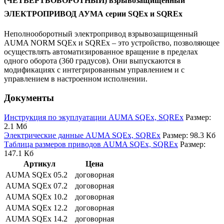
(ЧЕТВЕРТЬОБОРОТНЫЙ) взрывозащищенный
ЭЛЕКТРОПРИВОД АУМА серии SQEx и SQREx
Неполнооборотный электропривод взрывозащищенный
AUMA NORM SQEx и SQREx – это устройство, позволяющее
осуществлять автоматизированное вращение в пределах
одного оборота (360 градусов). Они выпускаются в
модификациях с интегрированным управлением и с
управлением в настроенном исполнении.
Документы
Инструкция по экуплуатации AUMA SQEx, SQREx
Размер:
2.1 Мб
Электрические данные AUMA SQEx, SQREx
Размер: 98.3 Кб
Таблица размеров приводов AUMA SQEx, SQREx
Размер:
147.1 Кб
Артикул
Цена
AUMA SQEx 05.2
договорная
AUMA SQEx 07.2
договорная
AUMA SQEx 10.2
договорная
AUMA SQEx 12.2
договорная
AUMA SQEx 14.2
договорная