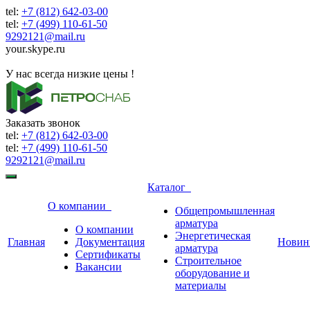
tel:
+7 (812) 642-03-00
tel:
+7 (499) 110-61-50
9292121@mail.ru
your.skype.ru
9292121@mail.ru
У нас всегда низкие цены !
Заказать звонок
tel:
+7 (812) 642-03-00
tel:
+7 (499) 110-61-50
9292121@mail.ru
Каталог
О компании
Общепромышленная
арматура
О компании
Энергетическая
Главная
Документация
Новин
арматура
Сертификаты
Строительное
Вакансии
оборудование и
материалы