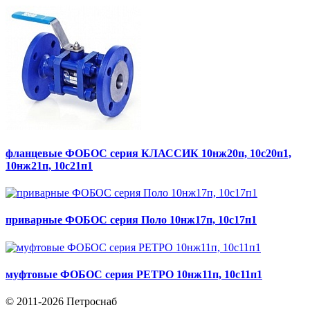
фланцевые ФОБОС серия КЛАССИК 10нж20п, 10с20п1,
10нж21п, 10с21п1
приварные ФОБОС серия Поло 10нж17п, 10с17п1
муфтовые ФОБОС серия РЕТРО 10нж11п, 10с11п1
© 2011-2026 Петроснаб