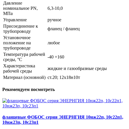
Давление
номинальное PN,
6,3-10,0
МПа
Управление
ручное
Присоединение к
фланец / фланец
трубопроводу
Установочное
положение на
любое
трубопроводе
Температура рабочей
-40 +160
среды, °С
Характеристика
жидкие и газообразные среды
рабочей среды
Материал (основной)
ст.20; 12х18н10т
Рекомендуем посмотреть
фланцевые ФОБОС серия ЭНЕРНГИЯ 10нж22п, 10с22п1,
10нж23п, 10с23п1