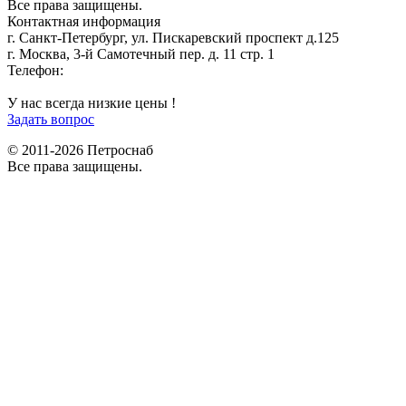
Все права защищены.
Контактная информация
г. Санкт-Петербург, ул. Пискаревский проспект д.125
г. Москва, 3-й Самотечный пер. д. 11 стр. 1
Телефон:
+7 (812) 642-03-00
9292121@mail.ru
У нас всегда низкие цены !
Задать вопрос
© 2011-2026 Петроснаб
Все права защищены.
Данный веб-сайт использует cookies и похожие технологии для
X
улучшения работы и эффективности сайта. Для того чтобы узнать
больше об использовании cookies на данном веб-сайте, прочтите
Политику использования файлов Cookie
и похожих технологий.
Используя данный веб-сайт, Вы соглашаетесь с тем, что мы сохраняем
и используем cookies на Вашем устройстве и пользуемся похожими
технологиями для улучшения пользования данным сайтом.